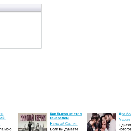
,
Как Лыков не стал
Два бос
й!
генералом
Мария З
Николай Свечин
Однажд
ла мою
Если вы думаете,
новогод