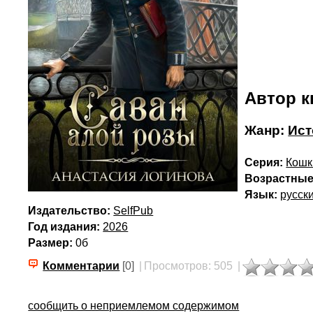
Автор к
Жанр:
Ист
Серия:
Кошк
Возрастные
Язык:
русск
Издательство:
SelfPub
Год издания:
2026
Размер:
0б
Комментарии
[0]
|
Просмотров: 505
|
сообщить о неприемлемом содержимом