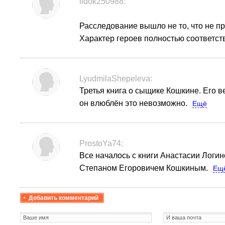
lidok250988:
Расследование вышло не то, что не п
Характер героев полностью соответст
LyudmilaShepeleva:
Третья книга о сыщике Кошкине. Его в
он влюблён это невозможно.
Ещё
ProstoYa74:
Все началось с книги Анастасии Логи
Степаном Егоровичем Кошкиным.
Ещ
Добавить комментарий