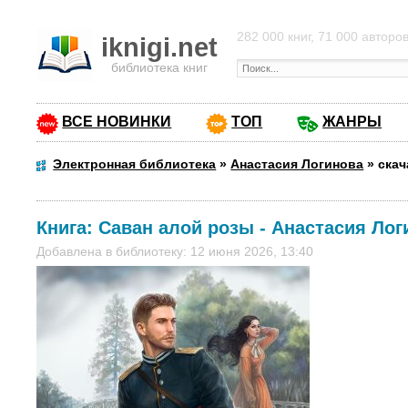
282 000 книг, 71 000 авторо
iknigi.net
библиотека книг
ВСЕ НОВИНКИ
ТОП
ЖАНРЫ
Электронная библиотека
»
Анастасия Логинова
»
скач
Книга:
Саван алой розы
-
Анастасия Лог
Добавлена в библиотеку: 12 июня 2026, 13:40