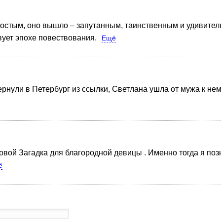
ростым, оно вышло – запутанным, таинственным и удивите
вует эпохе повествования.
Ещё
ернули в Петербург из ссылки, Светлана ушла от мужа к нем
новой Загадка для благородной девицы . Именно тогда я по
ё