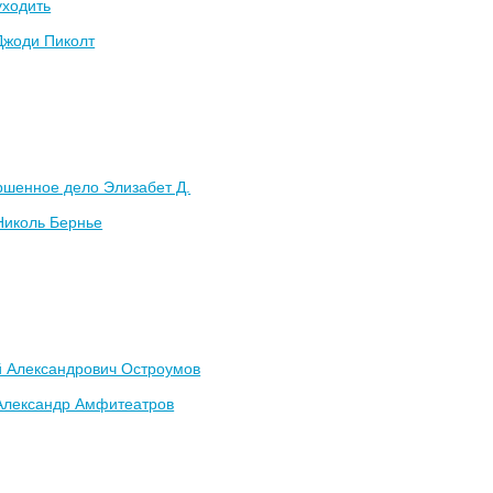
уходить
Джоди Пиколт
ршенное дело Элизабет Д.
Николь Бернье
й Александрович Остроумов
Александр Амфитеатров