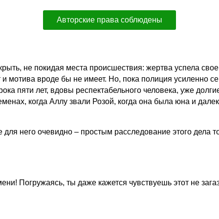
Авторские права соблюдены
рыть, не покидая места происшествия: жертва успела свое
и мотива вроде бы не имеет. Но, пока полиция усиленно се
а пяти лет, вдовы респектабельного человека, уже долгие
енах, когда Аллу звали Розой, когда она была юна и далеко
 для него очевидно – простым расследование этого дела то
ени! Погружаясь, ты даже кажется чувствуешь этот не заг