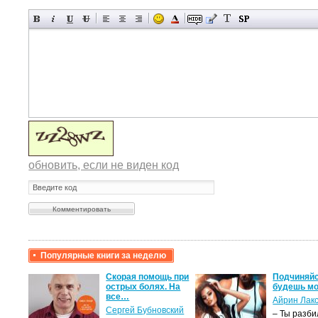
обновить, если не виден код
Популярные книги за неделю
рови,
Скорая помощь при
Подчиняйся
острых болях. На
будешь мое
все…
Айрин Лакс
Сергей Бубновский
– Ты разби