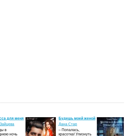
са для меня
Будешь моей женой
Маг
ака
айцева
Дана Стар
иск
ы в
– Попалась,
Тат
нюю ночь
красотка! Улизнуть