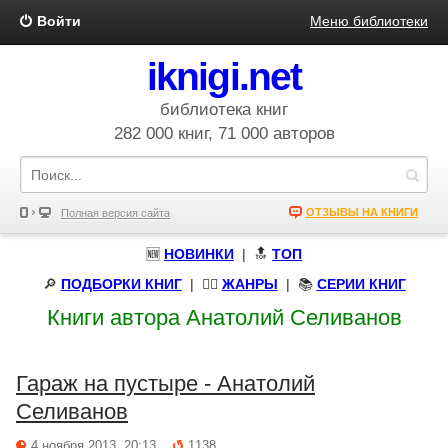
Войти
Меню библиотеки
iknigi.net
библиотека книг
282 000 книг, 71 000 авторов
ОТЗЫВЫ НА КНИГИ
Полная версия сайта
🆕
НОВИНКИ
| 🔝
ТОП
🔎
ПОДБОРКИ КНИГ
|
🧝‍♀️
ЖАНРЫ
| 📚
СЕРИИ КНИГ
Книги автора Анатолий Селиванов
Гараж на пустыре - Анатолий
Селиванов
4 ноября 2013, 20:13
1138