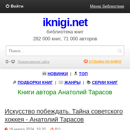
Войти
Меню библиотеки
iknigi.net
библиотека книг
282 000 книг, 71 000 авторов
ОТЗЫВЫ НА КНИГИ
Полная версия сайта
🆕
НОВИНКИ
| 🔝
ТОП
🔎
ПОДБОРКИ КНИГ
|
🧝‍♀️
ЖАНРЫ
| 📚
СЕРИИ КНИГ
Книги автора Анатолий Тарасов
Искусство побеждать. Тайна советского
хоккея - Анатолий Тарасов
18 марта 2024, 10:20
811