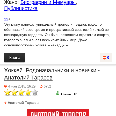
Жанр:
Биографии и Мемуары
,
Публицистика
12
+
Эту книгу написал уникальный тренер и педагог, надолго
обогнавший свое время и превративший советский хоккей во
всенародную гордость. Он был настоящим стратегом спорта,
которого знал и знает весь хоккейный мир. Даже
основоположники хоккея – канадцы –...
Книга
0
Хоккей. Родоначальники и новички -
Анатолий Тарасов
4 мая 2015, 16:29
6732
4
Оценок: 12
Анатолий Тарасов