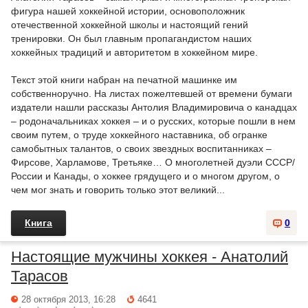
фигура нашей хоккейной истории, основоположник
отечественной хоккейной школы и настоящий гений
тренировки. Он был главным пропагандистом наших
хоккейных традиций и авторитетом в хоккейном мире.
Текст этой книги набран на печатной машинке им
собственноручно. На листах пожелтевшей от времени бумаги
издатели нашли рассказы Антолия Владимировича о канадцах
– родоначальниках хоккея – и о русских, которые пошли в нем
своим путем, о труде хоккейного наставника, об огранке
самобытных талантов, о своих звездных воспитанниках –
Фирсове, Харламове, Третьяке… О многолетней дуэли СССР/
России и Канады, о хоккее грядущего и о многом другом, о
чем мог знать и говорить только этот великий...
Книга
0
Настоящие мужчины хоккея - Анатолий
Тарасов
28 октября 2013, 16:28
4641