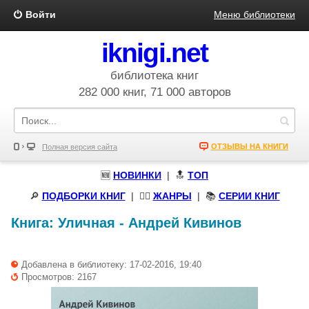
Войти
Меню библиотеки
iknigi.net
библиотека книг
282 000 книг, 71 000 авторов
ОТЗЫВЫ НА КНИГИ
Полная версия сайта
🆕
НОВИНКИ
| 🔝
ТОП
🔎
ПОДБОРКИ КНИГ
|
🧝‍♀️
ЖАНРЫ
| 📚
СЕРИИ КНИГ
Книга:
Уличная
-
Андрей Кивинов
Добавлена в библиотеку: 17-02-2016, 19:40
Просмотров: 2167