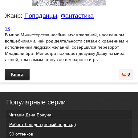
Жанр:
Попаданцы
,
Фантастика
16
+
В мире Министерства несбывшихся желаний, населенном
волшебниками, чей род деятельности связан с хранением и
исполнением людских желаний, совершился переворот.
Младший брат Министра похищает девушку Дашу из мира
людей, тем самым втянув ее в коварные игры...
Книга
0
Популярные серии
Читаем Дэна Брауна!
Роберт Ленгдон (новый перевод)
50 оттенков