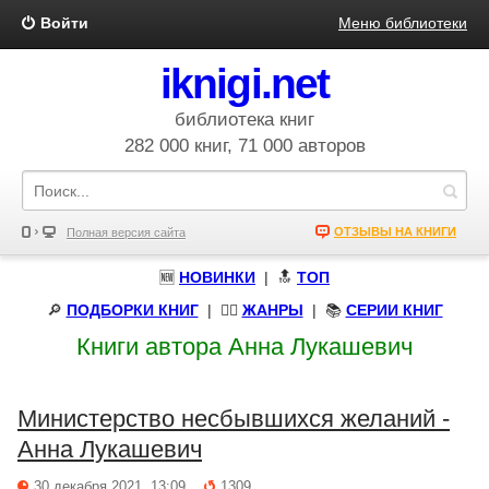
Войти
Меню библиотеки
iknigi.net
библиотека книг
282 000 книг, 71 000 авторов
ОТЗЫВЫ НА КНИГИ
Полная версия сайта
🆕
НОВИНКИ
| 🔝
ТОП
🔎
ПОДБОРКИ КНИГ
|
🧝‍♀️
ЖАНРЫ
| 📚
СЕРИИ КНИГ
Книги автора Анна Лукашевич
Министерство несбывшихся желаний -
Анна Лукашевич
30 декабря 2021, 13:09
1309