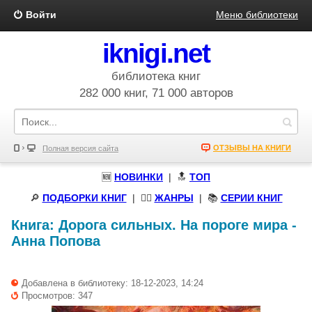
Войти
Меню библиотеки
iknigi.net
библиотека книг
282 000 книг, 71 000 авторов
ОТЗЫВЫ НА КНИГИ
Полная версия сайта
🆕
НОВИНКИ
| 🔝
ТОП
🔎
ПОДБОРКИ КНИГ
|
🧝‍♀️
ЖАНРЫ
| 📚
СЕРИИ КНИГ
Книга:
Дорога сильных. На пороге мира
-
Анна Попова
Добавлена в библиотеку: 18-12-2023, 14:24
Просмотров: 347