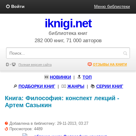
Войти
Меню библиотеки
iknigi.net
библиотека книг
282 000 книг, 71 000 авторов
ОТЗЫВЫ НА КНИГИ
Полная версия сайта
🆕
НОВИНКИ
| 🔝
ТОП
🔎
ПОДБОРКИ КНИГ
|
🧝‍♀️
ЖАНРЫ
| 📚
СЕРИИ КНИГ
Книга:
Философия: конспект лекций
-
Артем Сазыкин
Добавлена в библиотеку: 29-11-2013, 03:27
Просмотров: 4489