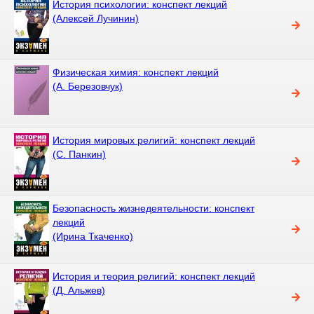
История психологии: конспект лекций
(Алексей Лучинин)
Физическая химия: конспект лекций
(А. Березовчук)
История мировых религий: конспект лекций
(С. Панкин)
Безопасность жизнедеятельности: конспект
лекций
(Ирина Ткаченко)
История и теория религий: конспект лекций
(Д. Альжев)