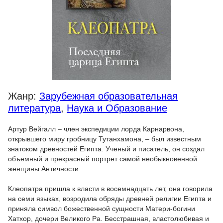
Жанр:
Зарубежная образовательная
литература
,
Наука и Образование
Артур Вейгалл – член экспедиции лорда Карнарвона,
открывшего миру гробницу Тутанхамона, – был известным
знатоком древностей Египта. Ученый и писатель, он создал
объемный и прекрасный портрет самой необыкновенной
женщины Античности.
Клеопатра пришла к власти в восемнадцать лет, она говорила
на семи языках, возродила обряды древней религии Египта и
приняла символ божественной сущности Матери-богини
Хатхор, дочери Великого Ра. Бесстрашная, властолюбивая и