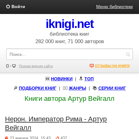
Войти
Меню библиотеки
iknigi.net
библиотека книг
282 000 книг, 71 000 авторов
ОТЗЫВЫ НА КНИГИ
Полная версия сайта
🆕
НОВИНКИ
| 🔝
ТОП
🔎
ПОДБОРКИ КНИГ
|
🧝‍♀️
ЖАНРЫ
| 📚
СЕРИИ КНИГ
Книги автора Артур Вейгалл
Нерон. Император Рима - Артур
Вейгалл
23 января 2024, 15:43
437