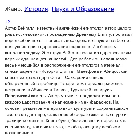
Жанр:
История
,
Наука и Образование
12
+
Артур Вейгалл, известный английский египтолог, автор целого
ряда исследований, посвященных Древнему Египту, поставил
перед собой цель – написать последовательную и наиболее
полную историю царствования фараонов. И с блеском
выполнил задачу. Этот труд Вейгалл посвятил царствованиям
первых одиннадцати династий. Для работы он использовал
весь имеющийся в распоряжении египтологов материал:
списки царей из «Истории Египта» Манефона и Абидосский
список из храма царя Сети I, Саккарский список,
обнаруженный в гробнице Тунери, и материалы раскопок
некрополя в Абидосе и Тинисе, Туринский папирус и
Палермский камень. Автор уточняет продолжительность
каждого царствования и написание имен фараонов. На
основе предметов материальной культуры и сохранившихся
текстов он дает представление об образе жизни, культуре и
традициях египтян. Книга будет, безусловно, интересна как
специалисту, так и читателю, не обладающему особыми
познаниями в...