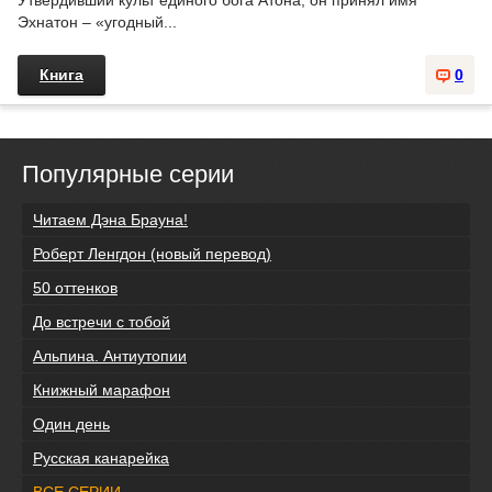
Утвердивший культ единого бога Атона, он принял имя
Эхнатон – «угодный...
Книга
0
Популярные серии
Читаем Дэна Брауна!
Роберт Ленгдон (новый перевод)
50 оттенков
До встречи с тобой
Альпина. Антиутопии
Книжный марафон
Один день
Русская канарейка