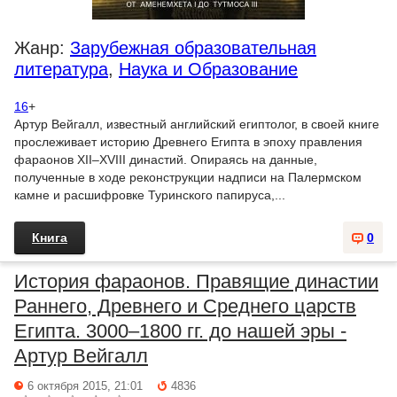
Жанр:
Зарубежная образовательная
литература
,
Наука и Образование
16
+
Артур Вейгалл, известный английский египтолог, в своей книге
прослеживает историю Древнего Египта в эпоху правления
фараонов XII–XVIII династий. Опираясь на данные,
полученные в ходе реконструкции надписи на Палермском
камне и расшифровке Туринского папируса,...
Книга
0
История фараонов. Правящие династии
Раннего, Древнего и Среднего царств
Египта. 3000–1800 гг. до нашей эры -
Артур Вейгалл
6 октября 2015, 21:01
4836