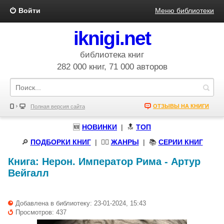
Войти
Меню библиотеки
iknigi.net
библиотека книг
282 000 книг, 71 000 авторов
ОТЗЫВЫ НА КНИГИ
Полная версия сайта
🆕
НОВИНКИ
| 🔝
ТОП
🔎
ПОДБОРКИ КНИГ
|
🧝‍♀️
ЖАНРЫ
| 📚
СЕРИИ КНИГ
Книга:
Нерон. Император Рима
-
Артур
Вейгалл
Добавлена в библиотеку: 23-01-2024, 15:43
Просмотров: 437