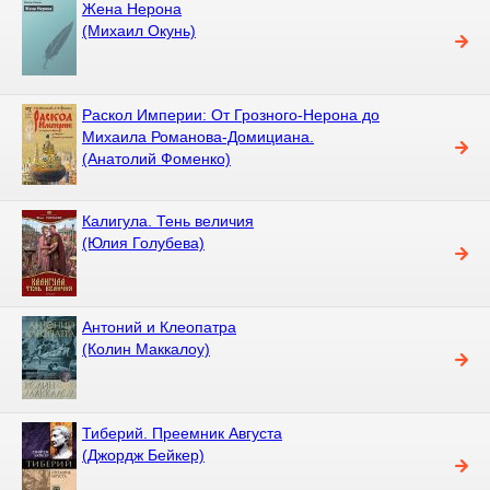
Жена Нерона
(Михаил Окунь)
Раскол Империи: От Грозного-Нерона до
Михаила Романова-Домициана.
(Анатолий Фоменко)
Калигула. Тень величия
(Юлия Голубева)
Антоний и Клеопатра
(Колин Маккалоу)
Тиберий. Преемник Августа
(Джордж Бейкер)