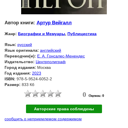
Автор книги:
Артур Вейгалл
Жанр:
Биографии и Мемуары
,
Публицистика
Язык:
русский
Язык оригинала:
английский
Переводчик(и):
Е. А. Гонсалес-Менендес
Издательство:
Центрполиграф
Город издания:
Москва
Год издания:
2023
ISBN:
978-5-9524-6052-2
Размер:
833 Кб
0
Оценок: 0
Авторские права соблюдены
сообщить о неприемлемом содержимом