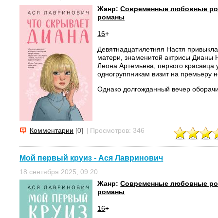
Жанр:
Современные любовные р
романы
16
+
Девятнадцатилетняя Настя привыкла 
матери, знаменитой актрисы Дианы Н
Леона Артемьева, первого красавца 
одногруппникам визит на премьеру н
Однако долгожданный вечер оборачи
Комментарии
[0]
|
Просмотров: 346
Мой первый круиз - Ася Лавринович
18 сентября 2025, 09:20
Жанр:
Современные любовные р
романы
16
+