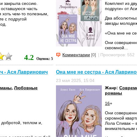
 и закрыла сессию.
Комплект из дв
и оставшуюся часть
подруги» от Ас
ся хоть чем-то полезным,
Два абсолютных
те с подругой
звезды молоде
од.
«Она мне не се
Они совершенно
скромной...
Комментарии
[0]
|
Просмотров: 552
4.2
Оценок: 5
ич - Ася Лавринович
Она мне не сестра - Ася Лаврин
23 мая 2025, 15:04
оманы
,
Любовные
Жанр:
Соврем
романы
16
+
Они совершенно
скромной кварт
 добротой, теплом и,
Лола Спивак – 
внимательным 