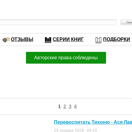
в
ОТЗЫВЫ
СЕРИИ КНИГ
ПОДБОРКИ
Авторские права соблюдены
1
2
3
4
Перевоспитать Тихоню - Ася Ла
20 января 2026, 09:20