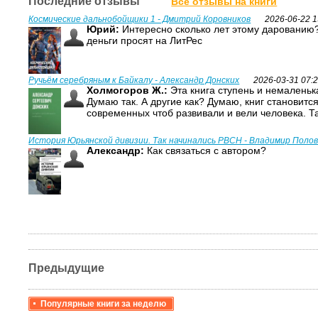
Последние отзывы
Все отзывы на книги
Космические дальнобойщики 1 - Дмитрий Коровников
2026-06-22 1
Юрий:
Интересно сколько лет этому дарованию?
деньги просят на ЛитРес
Ручьём серебряным к Байкалу - Александр Донских
2026-03-31 07:
Холмогоров Ж.:
Эта книга ступень и немаленька
Думаю так. А другие как? Думаю, книг становитс
современных чтоб развивали и вели человека. Т
История Юрьянской дивизии. Так начинались РВСН - Владимир Поло
Александр:
Как связаться с автором?
Предыдущие
Популярные книги за неделю