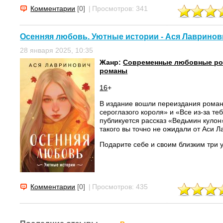
Комментарии
[0]
|
Просмотров: 341
Осенняя любовь. Уютные истории - Ася Лавринов
28 января 2025, 10:35
Жанр:
Современные любовные р
романы
16
+
В издание вошли переиздания рома
сероглазого короля» и «Все из-за те
публикуется рассказ «Ведьмин кулон
такого вы точно не ожидали от Аси Л
Подарите себе и своим близким три у
Комментарии
[0]
|
Просмотров: 435