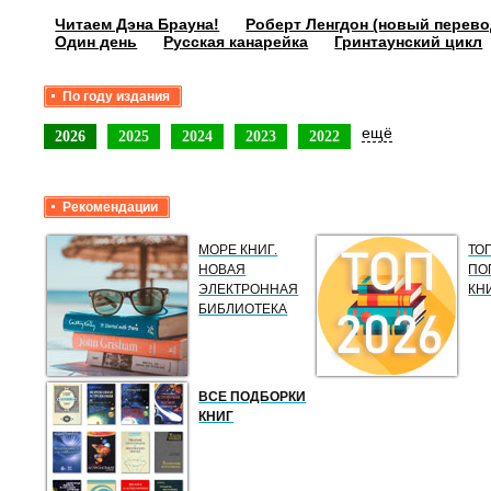
Читаем Дэна Брауна!
Роберт Ленгдон (новый перево
Один день
Русская канарейка
Гринтаунский цикл
По году издания
ещё
2026
2025
2024
2023
2022
Рекомендации
МОРЕ КНИГ.
ТО
НОВАЯ
ПО
ЭЛЕКТРОННАЯ
КН
БИБЛИОТЕКА
ВСЕ ПОДБОРКИ
КНИГ