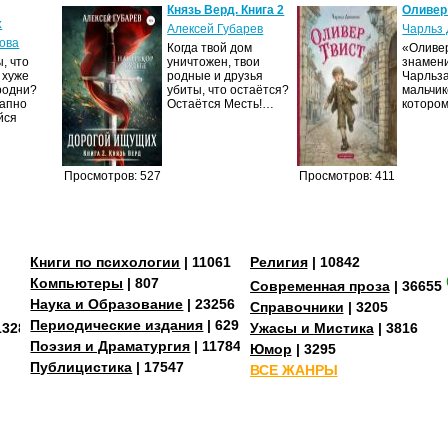
Князь Верд. Книга 2
Оливер
х
Алексей Губарев
Чарльз 
ова
Когда твой дом
«Оливер
, что
уничтожен, твои
знамен
 хуже
родные и друзья
Чарльза
родни?
убиты, что остаётся?
мальчик
запно
Остаётся Месть!…
которо
йся
Просмотров: 527
Просмотров: 411
Книги по психологии
| 11061
Религия
| 10842
Компьютеры
| 807
Современная проза
| 36655
Наука и Образование
| 23256
Справочники
| 3205
Периодические издания
| 629
13287
Ужасы и Мистика
| 3816
Поэзия и Драматургия
| 11784
Юмор
| 3295
Публицистика
| 17547
ВСЕ ЖАНРЫ