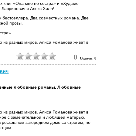
ух книг «Она мне не сестра» и «Худшие
и Лавринович и Алекс Хилл!
 бестселлера. Два совместных романа. Две
жной прозы.
стра»
 из разных миров. Алиса Романова живет в
0
Оценок: 0
ович
енные любовные романы
,
Любовные
 из разных миров. Алиса Романова живет в
ире с замечательной и любящей матерью.
в роскошном загородном доме со строгим, но
отцом.