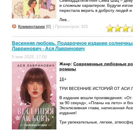
Семнадцатилетняя Сима Шац – деву
и сложным характером. Будучи изгое
перестала верить в доброту людей и 
Лев...
Комментарии
[0]
|
Просмотров: 325
Весенняя любовь. Подарочное издание солнечны
Лавринович - Ася Лавринович
5 мая 2025, 17:00
Жанр:
Современные любовные р
романы
16
+
ТРИ ВЕСЕННИЕ ИСТОРИЙ ОТ АСИ 
В издание вошли произведения: «От
за 90 секунд», «Планы на лето» и бо
Эксклюзивная глава, написанная Асе
издания!
Три увлекательные, легкие, атмосфе