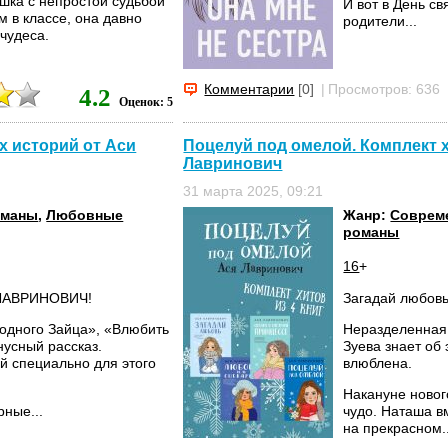
шка с непростой судьбой
И вот в День с
м в классе, она давно
родители...
чудеса.
Комментарии
[0]
|
Просмотров: 636
4.2
Оценок: 5
х историй от Аси
Поцелуй под омелой. Комплект х
Лавринович
31 марта 2025, 09:21
оманы
,
Любовные
Жанр:
Соврем
романы
16
+
ЛАВРИНОВИЧ!
Загадай любов
 одного Зайца», «Влюбить
Неразделенная 
нусный рассказ.
Зуева знает об
й специально для этого
влюблена.
Накануне новог
рные...
чудо. Наташа в
на прекрасном..