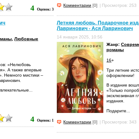
Комментарии
[0]
|
Просмотров: 253
4
Оценок: 3
Летняя любовь. Подарочное изд
ич
Лавринович - Ася Лавринович
14 января 2025, 10:56
оманы
,
Любовные
Жанр:
Соврем
романы
16
+
нов: «Нелюбовь
бя». А также впервые
Три летние ист
». Немного мистики –
оформлении!
авринович.
В издание вошл
влекательные...
«Только попроб
эксклюзивная г
издания.
Подарите...
4
Оценок: 1
Комментарии
[0]
|
Просмотров: 343