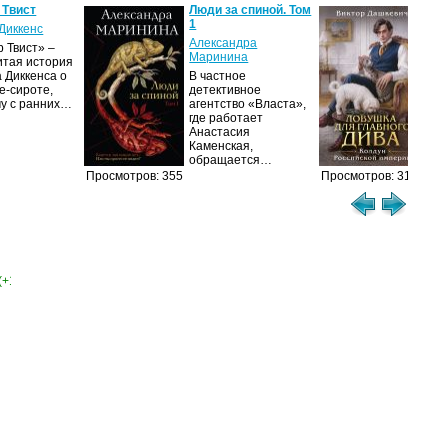
 Твист
Люди за спиной. Том
Лов
1
гла
Диккенс
Александра
Вик
 Твист» –
Маринина
итая история
Дол
 Диккенса о
В частное
про
е-сироте,
детективное
рас
му с ранних…
агентство «Власта»,
гра
где работает
Пет
Анастасия
сер
Каменская,
обращается…
Просмотров: 355
Просмотров: 314
(+1)