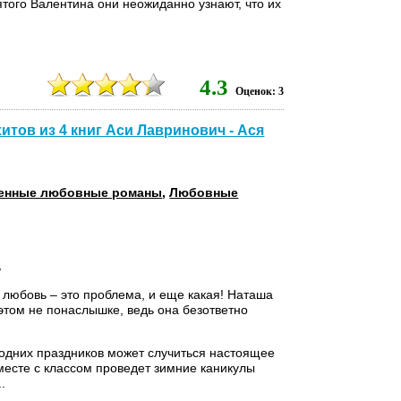
вятого Валентина они неожиданно узнают, что их
4.3
Оценок: 3
итов из 4 книг Аси Лавринович - Ася
енные любовные романы
,
Любовные
ь
любовь – это проблема, и еще какая! Наташа
 этом не понаслышке, ведь она безответно
одних праздников может случиться настоящее
месте с классом проведет зимние каникулы
.