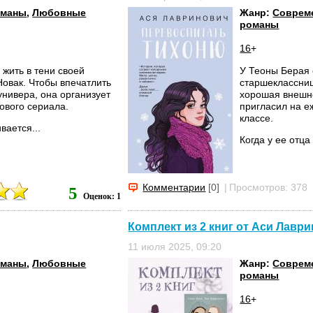
оманы
,
Любовные
Жанр:
Соврем
романы
16
+
жить в тени своей
У Теоны Берая 
овак. Чтобы впечатлить
старшеклассниц
универа, она организует
хорошая внешно
ового сериала.
пригласил на е
классе.
вается...
Когда у ее отца
Комментарии
[0]
|
Просмотров: 378
5
Оценок: 1
Комплект из 2 книг от Аси Лавр
11 июля 2025, 09:20
оманы
,
Любовные
Жанр:
Соврем
романы
16
+