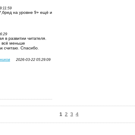
9:11:59
,бред на уровне 9+ ещё и
26:29
я в развитии читателя.
я всё меньше
ак считаю. Спасибо.
вников
2026-03-22 05:29:09
1
2
3
4