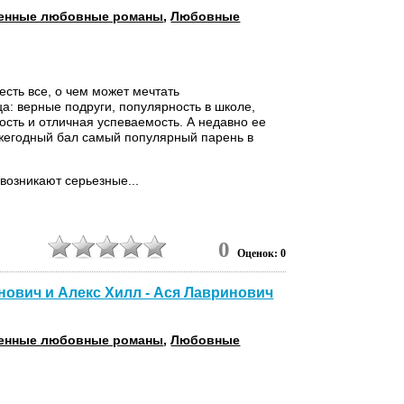
енные любовные романы
,
Любовные
есть все, о чем может мечтать
а: верные подруги, популярность в школе,
сть и отличная успеваемость. А недавно ее
жегодный бал самый популярный парень в
 возникают серьезные...
0
Оценок: 0
инович и Алекс Хилл - Ася Лавринович
енные любовные романы
,
Любовные