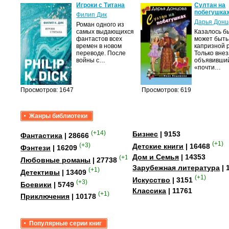
крови,
Игроки с Титана
Султан на
побегушка
Филип Дик
Дарья Донц
Роман одного из
а
самых выдающихся
Казалось бы
фантастов всех
может быть
лого
времен в новом
капризной 
быть
переводе. После
Только вне
сех
войны с…
объявивши
уг –…
«почти…
Просмотров: 1647
Просмотров: 619
Жанры библиотеки
(+14)
Бизнес
| 9153
Фантастика
| 28666
(+1)
(+3)
Детские книги
| 16468
Фэнтези
| 16209
Дом и Семья
| 14353
(+15)
Любовные романы
| 27738
Зарубежная литература
| 
(+1)
Детективы
| 13409
(+1)
Искусство
| 3151
(+3)
Боевики
| 5749
Классика
| 11761
(+1)
Приключения
| 10178
Популярные серии книг