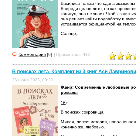
Василиса только что сдала экзамены
Впереди целое лето, но как провест
каникул, она не знает. Чтобы занять
она решает найти подработку и вмес
устраивается официанткой на теплох
Солнце,...
Комментарии
[0]
|
Просмотров: 412
В поисках лета. Комплект из 3 книг Аси Лавринов
26 июня 2025, 09:20
Жанр:
Современные любовные р
романы
16
+
В поисках сокровища
Милая, легкая история, наполненная
конечно же, любовью.