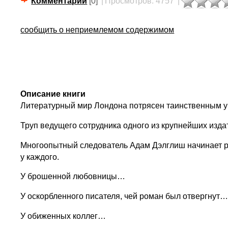
Комментарии
[0]
|
Просмотров: 4757
|
сообщить о неприемлемом содержимом
Описание книги
Литературный мир Лондона потрясен таинственным у
Труп ведущего сотрудника одного из крупнейших изд
Многоопытный следователь Адам Дэлглиш начинает ра
у каждого.
У брошенной любовницы…
У оскорбленного писателя, чей роман был отвергнут
У обиженных коллег…