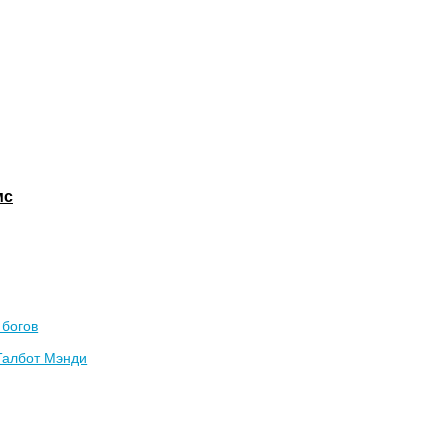
мс
 богов
Талбот Мэнди