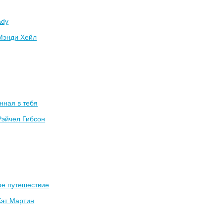
ady
Мэнди Хейл
нная в тебя
Рэйчел Гибсон
ое путешествие
Кэт Мартин