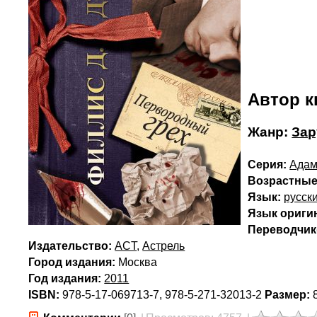
Автор к
Жанр:
Зар
Серия:
Адам
Возрастные
Язык:
русск
Язык ориги
Переводчик(
Издательство:
ACT
,
Астрель
Город издания:
Москва
Год издания:
2011
ISBN:
978-5-17-069713-7, 978-5-271-32013-2
Размер:
8