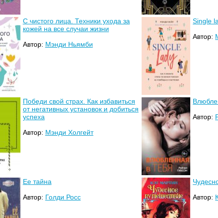
С чистого лица. Техники ухода за
Single l
кожей на все случаи жизни
Автор:
Автор:
Мэнди Ньямби
Победи свой страх. Как избавиться
Влюбле
от негативных установок и добиться
успеха
Автор:
Автор:
Мэнди Холгейт
Ее тайна
Чудесн
Автор:
Голди Росс
Автор: