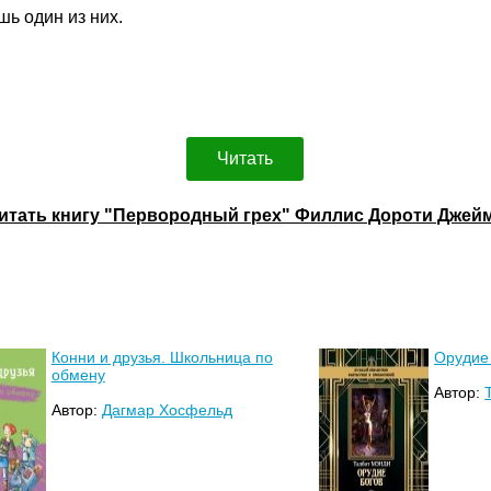
ь один из них.
Читать
итать книгу "Первородный грех" Филлис Дороти Джей
Конни и друзья. Школьница по
Орудие
обмену
Автор:
Автор:
Дагмар Хосфельд