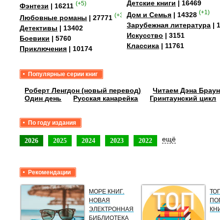
Детские книги
| 16469
(+5)
Фэнтези
| 16211
(+1)
Дом и Семья
| 14328
(+35)
Любовные романы
| 27771
Зарубежная литература
| 
Детективы
| 13402
Искусство
| 3151
Боевики
| 5760
Классика
| 11761
Приключения
| 10174
Популярные серии книг
Роберт Ленгдон (новый перевод)
Читаем Дэна Браун
Один день
Русская канарейка
Гринтаунский цикл
По году издания
ещё
2026
2025
2024
2023
2022
Рекомендации
МОРЕ КНИГ.
ТО
НОВАЯ
ПО
ЭЛЕКТРОННАЯ
КН
БИБЛИОТЕКА