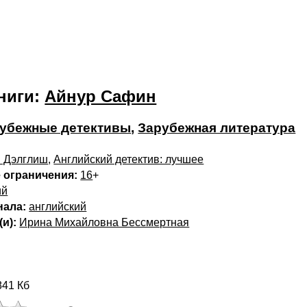
ниги:
Айнур Сафин
убежные детективы
,
Зарубежная литература
 Дэлглиш
,
Английский детектив: лучшее
 ограничения:
16
+
ий
нала:
английский
и):
Ирина Михайловна Бессмертная
41 Кб