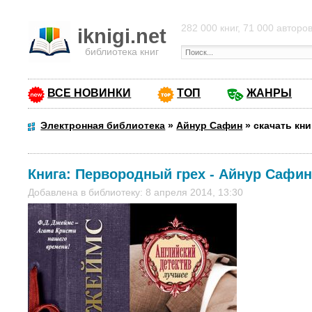
282 000 книг, 71 000 авторо
iknigi.net
библиотека книг
ВСЕ НОВИНКИ
ТОП
ЖАНРЫ
Электронная библиотека
»
Айнур Сафин
»
скачать кн
Книга:
Первородный грех
-
Айнур Сафи
Добавлена в библиотеку: 8 апреля 2014, 13:30