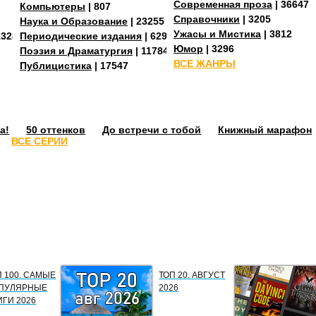
Современная проза
| 36647
Компьютеры
| 807
Справочники
| 3205
Наука и Образование
| 23255
Ужасы и Мистика
| 3812
13288
Периодические издания
| 629
Юмор
| 3296
Поэзия и Драматургия
| 11784
ВСЕ ЖАНРЫ
Публицистика
| 17547
а!
50 оттенков
До встречи с тобой
Книжный марафон
ВСЕ СЕРИИ
П 100. САМЫЕ
ТОП 20. АВГУСТ
ПУЛЯРНЫЕ
2026
ИГИ 2026