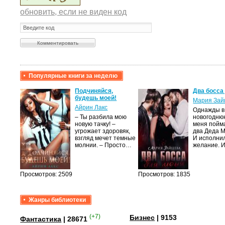
обновить, если не виден код
Популярные книги за неделю
крови,
Подчиняйся,
Два босса
будешь моей!
Мария Зай
Айрин Лакс
Однажды в
а
– Ты разбила мою
новогодню
новую тачку! –
меня пойм
лого
угрожает здоровяк,
два Деда 
быть
взгляд мечет темные
И исполни
сех
молнии. – Просто…
желание. 
уг –…
Просмотров: 2509
Просмотров: 1835
Жанры библиотеки
(+7)
Бизнес
| 9153
Фантастика
| 28671