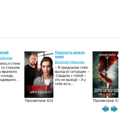
силий
Пошлость между
Кня
нами
Зайцева
Але
Валерия Иванова
ясь к стене
Ког
 со страхом
– Я предлагаю тебе
уни
а мрачного
выход из ситуации. –
род
-соседа,
Свадьба с тобой –
уби
родившего…
это не выход! – А у
Ост
тебя есть…
Просмотров: 610
Просмотров: 573