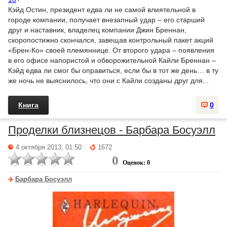
Кэйд Остин, президент едва ли не самой влиятельной в
городе компании, получает внезапный удар – его старший
друг и наставник, владелец компании Джин Бреннан,
скоропостижно скончался, завещав контрольный пакет акций
«Брен-Ко» своей племяннице. От второго удара – появления
в его офисе напористой и обворожительной Кайли Бреннан –
Кэйд едва ли смог бы оправиться, если бы в тот же день… в ту
же ночь не выяснилось, что они с Кайли созданы друг для...
Книга
0
Проделки близнецов - Барбара Босуэлл
4 октября 2013, 01:50
1672
0
Оценок: 0
Барбара Босуэлл