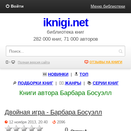
Войти
Меню библиотеки
iknigi.net
библиотека книг
282 000 книг, 71 000 авторов
ОТЗЫВЫ НА КНИГИ
Полная версия сайта
🆕
НОВИНКИ
| 🔝
ТОП
🔎
ПОДБОРКИ КНИГ
|
🧝‍♀️
ЖАНРЫ
| 📚
СЕРИИ КНИГ
Книги автора Барбара Босуэлл
Двойная игра - Барбара Босуэлл
12 ноября 2013, 20:40
2096
0