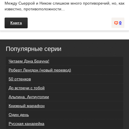
Между Сьеррой и Ником слишком много противоречий, но, как
известно, противоположности...
Книга
0
Популярные серии
Читаем Дэна Брауна!
Роберт Ленгдон (новый перевод)
50 оттенков
До встречи с тобой
Альпина. Антиутопии
Книжный марафон
Один день
Русская канарейка