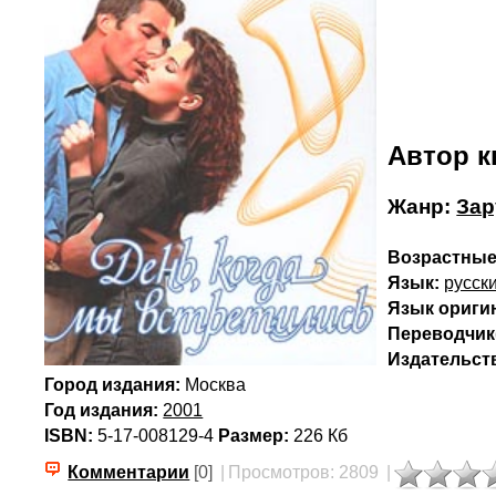
Автор к
Жанр:
Зар
Возрастные
Язык:
русск
Язык ориги
Переводчик(
Издательст
Город издания:
Москва
Год издания:
2001
ISBN:
5-17-008129-4
Размер:
226 Кб
Комментарии
[0]
|
Просмотров: 2809
|