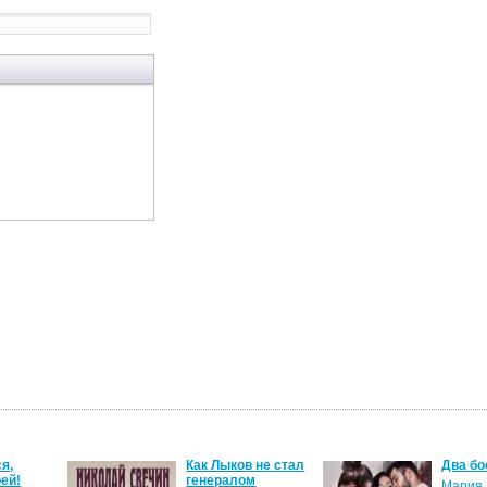
я,
Как Лыков не стал
Два бо
ей!
генералом
Мария 