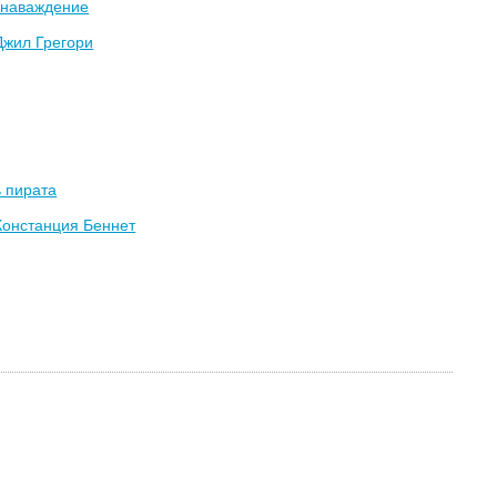
 наваждение
Джил Грегори
 пирата
Констанция Беннет