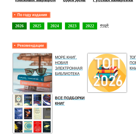
По году издания
ещё
2026
2025
2024
2023
2022
Рекомендации
МОРЕ КНИГ.
ТО
НОВАЯ
ПО
ЭЛЕКТРОННАЯ
КН
БИБЛИОТЕКА
ВСЕ ПОДБОРКИ
КНИГ