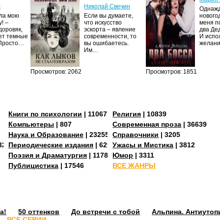
с
Николай Свечин
Однаж
ила мою
Если вы думаете,
нового
! –
что искусство
меня п
доровяк,
эскорта – явление
два Де
ет темные
современности, то
И испо
 Просто…
вы ошибаетесь.
желан
Им…
Просмотров: 2062
Просмотров: 1851
Книги по психологии
| 11067
Религия
| 10839
Компьютеры
| 807
Современная проза
| 36639
Наука и Образование
| 23255
Справочники
| 3205
3273
Периодические издания
| 629
Ужасы и Мистика
| 3812
Поэзия и Драматургия
| 11784
Юмор
| 3311
Публицистика
| 17546
ВСЕ ЖАНРЫ
а!
50 оттенков
До встречи с тобой
Альпина. Антиутоп
ВСЕ СЕРИИ