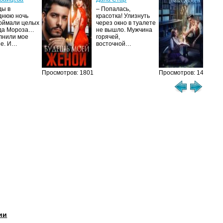
ис
ды в
– Попалась,
Та
днюю ночь
красотка! Улизнуть
оймали целых
через окно в туалете
Ака
да Мороза…
не вышло. Мужчина
не 
лнили мое
горячей,
из
ие. И…
восточной…
иск
см
Просмотров: 1801
Просмотров: 1464
ии