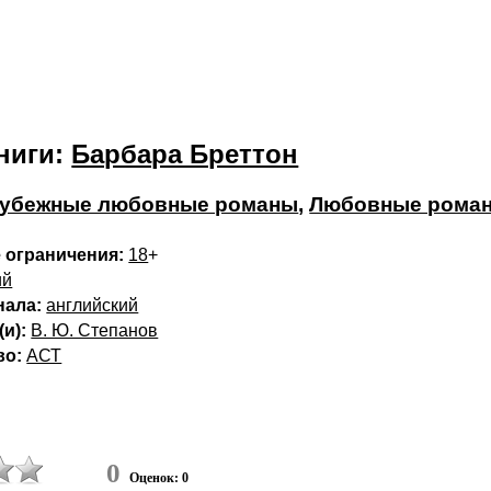
ниги:
Барбара Бреттон
убежные любовные романы
,
Любовные рома
 ограничения:
18
+
ий
нала:
английский
и):
В. Ю. Степанов
во:
АСТ
0
Оценок: 0