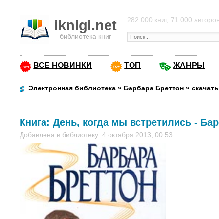
282 000 книг, 71 000 авторо
iknigi.net
библиотека книг
ВСЕ НОВИНКИ
ТОП
ЖАНРЫ
Электронная библиотека
»
Барбара Бреттон
»
скачать
Книга:
День, когда мы встретились
-
Бар
Добавлена в библиотеку: 4 октября 2013, 00:53