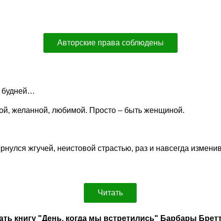
Авторские права соблюдены
е будней…
вой, желанной, любимой. Просто – быть женщиной.
нулся жгучей, неистовой страстью, раз и навсегда измен
Читать
ать книгу "День, когда мы встретились" Барбары Брет