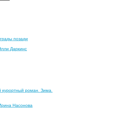
еграды позади
Элли Даркинс
 курортный роман. Зима.
Ирина Насонова