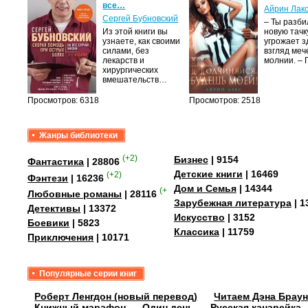
все…
Айрин Лак
а
Сергей Бубновский
– Ты разб
Из этой книги вы
новую тачку
лого
узнаете, как своими
угрожает з
быть
силами, без
взгляд меч
сех
лекарств и
молнии. –
уг –…
хирургических
вмешательств…
Просмотров: 6318
Просмотров: 2518
Жанры библиотеки
(+2)
Бизнес
| 9154
Фантастика
| 28806
Детские книги
| 16469
(+2)
Фэнтези
| 16236
Дом и Семья
| 14344
(+4)
Любовные романы
| 28116
Зарубежная литература
| 1
Детективы
| 13372
Искусство
| 3152
Боевики
| 5823
Классика
| 11759
Приключения
| 10171
Популярные серии книг
Роберт Ленгдон (новый перевод)
Читаем Дэна Браун
Книжный марафон
Один день
Русская канарейка