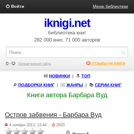
Войти
Меню библиотеки
iknigi.net
библиотека книг
282 000 книг, 71 000 авторов
ОТЗЫВЫ НА КНИГИ
Полная версия сайта
🆕
НОВИНКИ
| 🔝
ТОП
🔎
ПОДБОРКИ КНИГ
|
🧝‍♀️
ЖАНРЫ
| 📚
СЕРИИ КНИГ
Книги автора Барбара Вуд
Остров забвения - Барбара Вуд
4 ноября 2013, 13:44
2820
0