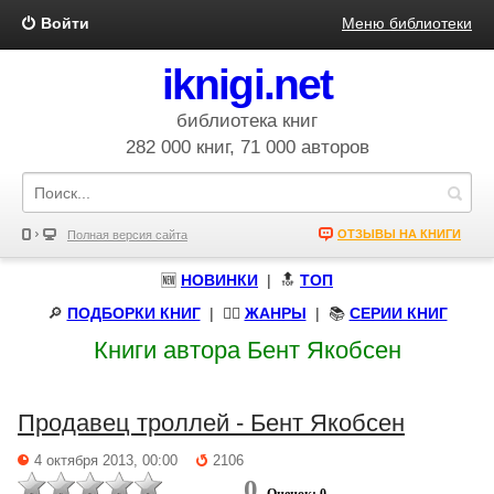
Войти
Меню библиотеки
iknigi.net
библиотека книг
282 000 книг, 71 000 авторов
ОТЗЫВЫ НА КНИГИ
Полная версия сайта
🆕
НОВИНКИ
| 🔝
ТОП
🔎
ПОДБОРКИ КНИГ
|
🧝‍♀️
ЖАНРЫ
| 📚
СЕРИИ КНИГ
Книги автора Бент Якобсен
Продавец троллей - Бент Якобсен
4 октября 2013, 00:00
2106
0