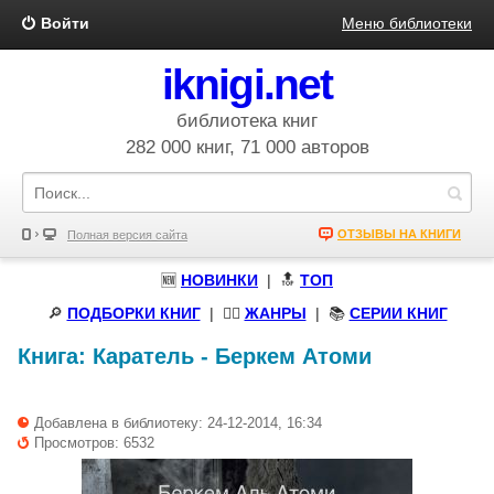
Войти
Меню библиотеки
iknigi.net
библиотека книг
282 000 книг, 71 000 авторов
ОТЗЫВЫ НА КНИГИ
Полная версия сайта
🆕
НОВИНКИ
| 🔝
ТОП
🔎
ПОДБОРКИ КНИГ
|
🧝‍♀️
ЖАНРЫ
| 📚
СЕРИИ КНИГ
Книга:
Каратель
-
Беркем Атоми
Добавлена в библиотеку: 24-12-2014, 16:34
Просмотров: 6532