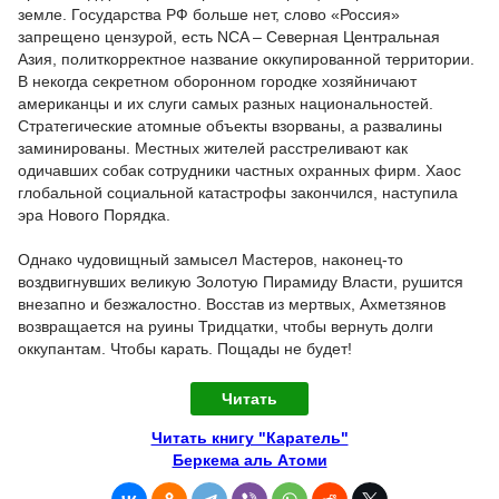
земле. Государства РФ больше нет, слово «Россия»
запрещено цензурой, есть NCA – Северная Центральная
Азия, политкорректное название оккупированной территории.
В некогда секретном оборонном городке хозяйничают
американцы и их слуги самых разных национальностей.
Стратегические атомные объекты взорваны, а развалины
заминированы. Местных жителей расстреливают как
одичавших собак сотрудники частных охранных фирм. Хаос
глобальной социальной катастрофы закончился, наступила
эра Нового Порядка.
Однако чудовищный замысел Мастеров, наконец-то
воздвигнувших великую Золотую Пирамиду Власти, рушится
внезапно и безжалостно. Восстав из мертвых, Ахметзянов
возвращается на руины Тридцатки, чтобы вернуть долги
оккупантам. Чтобы карать. Пощады не будет!
Читать
Читать книгу "Каратель"
Беркема аль Атоми