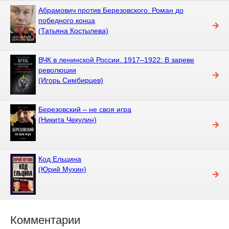
Абрамович против Березовского. Роман до
победного конца
(Татьяна Костылева)
ВЧК в ленинской России. 1917–1922: В зареве
революции
(Игорь Симбирцев)
Березовский – не своя игра
(Никита Чекулин)
Код Ельцина
(Юрий Мухин)
Комментарии