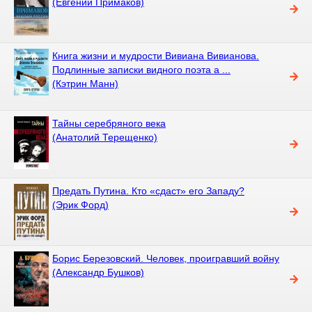
(Евгений Примаков)
Книга жизни и мудрости Вивиана Вивианова.
Подлинные записки видного поэта а ...
(Кэтрин Манн)
Тайны серебряного века
(Анатолий Терещенко)
Предать Путина. Кто «сдаст» его Западу?
(Эрик Форд)
Борис Березовский. Человек, проигравший войну
(Александр Бушков)