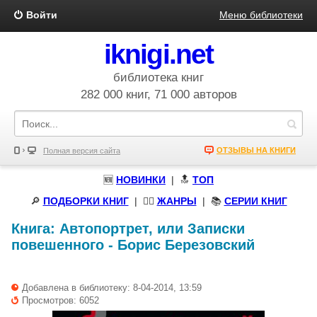
Войти
Меню библиотеки
iknigi.net
библиотека книг
282 000 книг, 71 000 авторов
ОТЗЫВЫ НА КНИГИ
Полная версия сайта
🆕
НОВИНКИ
| 🔝
ТОП
🔎
ПОДБОРКИ КНИГ
|
🧝‍♀️
ЖАНРЫ
| 📚
СЕРИИ КНИГ
Книга:
Автопортрет, или Записки
повешенного
-
Борис Березовский
Добавлена в библиотеку: 8-04-2014, 13:59
Просмотров: 6052