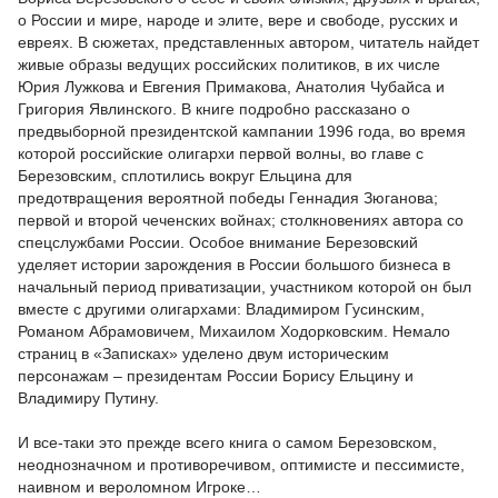
о России и мире, народе и элите, вере и свободе, русских и
евреях. В сюжетах, представленных автором, читатель найдет
живые образы ведущих российских политиков, в их числе
Юрия Лужкова и Евгения Примакова, Анатолия Чубайса и
Григория Явлинского. В книге подробно рассказано о
предвыборной президентской кампании 1996 года, во время
которой российские олигархи первой волны, во главе с
Березовским, сплотились вокруг Ельцина для
предотвращения вероятной победы Геннадия Зюганова;
первой и второй чеченских войнах; столкновениях автора со
спецслужбами России. Особое внимание Березовский
уделяет истории зарождения в России большого бизнеса в
начальный период приватизации, участником которой он был
вместе с другими олигархами: Владимиром Гусинским,
Романом Абрамовичем, Михаилом Ходорковским. Немало
страниц в «Записках» уделено двум историческим
персонажам – президентам России Борису Ельцину и
Владимиру Путину.
И все-таки это прежде всего книга о самом Березовском,
неоднозначном и противоречивом, оптимисте и пессимисте,
наивном и вероломном Игроке…