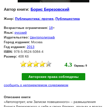
Автор книги:
Борис Березовский
Жанр:
Публицистика: прочее
,
Публицистика
Возрастные ограничения:
18
+
Язык:
русский
Издательство:
Центрполиграф
Город издания:
Москва
Год издания:
2013
ISBN:
978-5-9524-5084-4
Размер:
408 Кб
4.3
Оценок: 9
Авторские права соблюдены
сообщить о неприемлемом содержимом
Описание книги
«Автопортрет, или Записки повешенного» – размышления
Бориса Березовского о себе и своих близких, друзьях и врагах,