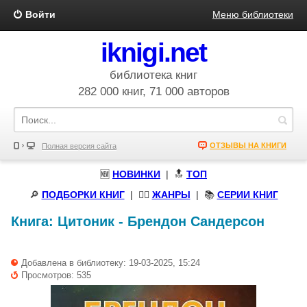
Войти
Меню библиотеки
iknigi.net
библиотека книг
282 000 книг, 71 000 авторов
ОТЗЫВЫ НА КНИГИ
Полная версия сайта
🆕
НОВИНКИ
| 🔝
ТОП
🔎
ПОДБОРКИ КНИГ
|
🧝‍♀️
ЖАНРЫ
| 📚
СЕРИИ КНИГ
Книга:
Цитоник
-
Брендон Сандерсон
Добавлена в библиотеку: 19-03-2025, 15:24
Просмотров: 535