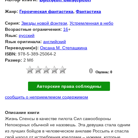
Жанр:
Героическая фантастика
,
Фантастика
Серия:
Звезды новой фэнтези
,
Устремленная в небо
Возрастные ограничения:
16
+
Язык:
русский
Язык оригинала:
английский
Переводчик(и):
Оксана М. Степашкина
ISBN:
978-5-389-25064-2
Размер:
2 Мб
0
Оценок: 0
Авторские права соблюдены
сообщить о неприемлемом содержимом
Описание книги
Жизнь Спенсы в качестве пилота Сил самообороны
Непокорных обычной не назовешь. Эта девушка стала одним
из лучших бойцов в человеческом анклаве Россыпь и спасла
свой народ от истребления креллами – чужими, которые