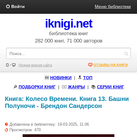
Войти
Меню библиотеки
iknigi.net
библиотека книг
282 000 книг, 71 000 авторов
ОТЗЫВЫ НА КНИГИ
Полная версия сайта
🆕
НОВИНКИ
| 🔝
ТОП
🔎
ПОДБОРКИ КНИГ
|
🧝‍♀️
ЖАНРЫ
| 📚
СЕРИИ КНИГ
Книга:
Колесо Времени. Книга 13. Башни
Полуночи
-
Брендон Сандерсон
Добавлена в библиотеку: 19-03-2025, 11:06
Просмотров: 470