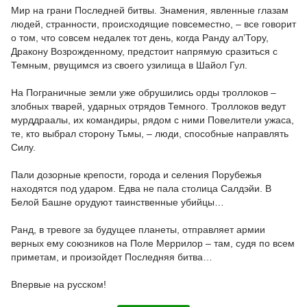
Мир на грани Последней битвы. Знамения, явленные глазам
людей, странности, происходящие повсеместно, – все говорит
о том, что совсем недалек тот день, когда Ранду ал’Тору,
Дракону Возрожденному, предстоит напрямую сразиться с
Темным, рвущимся из своего узилища в Шайол Гул.
На Пограничные земли уже обрушились орды троллоков –
злобных тварей, ударных отрядов Темного. Троллоков ведут
мурддраалы, их командиры, рядом с ними Повелители ужаса,
те, кто выбрал сторону Тьмы, – люди, способные направлять
Силу.
Пали дозорные крепости, города и селения Порубежья
находятся под ударом. Едва не пала столица Салдэйи. В
Белой Башне орудуют таинственные убийцы…
Ранд, в тревоге за будущее планеты, отправляет армии
верных ему союзников на Поле Меррилор – там, судя по всем
приметам, и произойдет Последняя битва…
Впервые на русском!