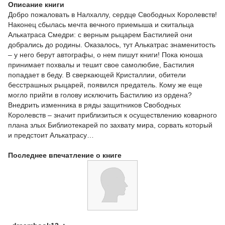
Описание книги
Добро пожаловать в Налхаллу, сердце Свободных Королевств!
Наконец сбылась мечта вечного приемыша и скитальца
Алькатраса Смедри: с верным рыцарем Бастилией они
добрались до родины. Оказалось, тут Алькатрас знаменитость
– у него берут автографы, о нем пишут книги! Пока юноша
принимает похвалы и тешит свое самолюбие, Бастилия
попадает в беду. В сверкающей Кристаллии, обители
бесстрашных рыцарей, появился предатель. Кому же еще
могло прийти в голову исключить Бастилию из ордена?
Внедрить изменника в ряды защитников Свободных
Королевств – значит приблизиться к осуществлению коварного
плана злых Библиотекарей по захвату мира, сорвать который
и предстоит Алькатрасу…
Последнее впечатление о книге