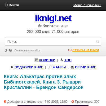
Войти
Меню библиотеки
iknigi.net
библиотека книг
282 000 книг, 71 000 авторов
ОТЗЫВЫ НА КНИГИ
Полная версия сайта
🆕
НОВИНКИ
| 🔝
ТОП
🔎
ПОДБОРКИ КНИГ
|
🧝‍♀️
ЖАНРЫ
| 📚
СЕРИИ КНИГ
Книга:
Алькатрас против злых
Библиотекарей. Книга 3. Рыцари
Кристаллии
-
Брендон Сандерсон
Добавлена в библиотеку: 4-09-2025, 13:00
Просмотров: 300