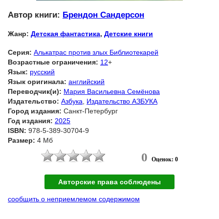
Автор книги:
Брендон Сандерсон
Жанр:
Детская фантастика
,
Детские книги
Серия:
Алькатрас против злых Библиотекарей
Возрастные ограничения:
12
+
Язык:
русский
Язык оригинала:
английский
Переводчик(и):
Мария Васильевна Семёнова
Издательство:
Азбука
,
Издательство АЗБУКА
Город издания:
Санкт-Петербург
Год издания:
2025
ISBN:
978-5-389-30704-9
Размер:
4 Мб
0
Оценок: 0
Авторские права соблюдены
сообщить о неприемлемом содержимом