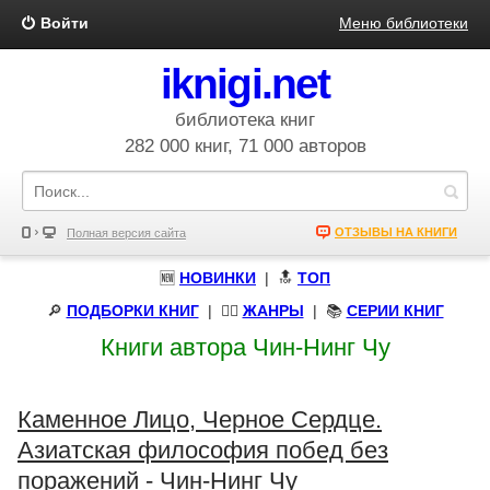
Войти
Меню библиотеки
iknigi.net
библиотека книг
282 000 книг, 71 000 авторов
ОТЗЫВЫ НА КНИГИ
Полная версия сайта
🆕
НОВИНКИ
| 🔝
ТОП
🔎
ПОДБОРКИ КНИГ
|
🧝‍♀️
ЖАНРЫ
| 📚
СЕРИИ КНИГ
Книги автора Чин-Нинг Чу
Каменное Лицо, Черное Сердце.
Азиатская философия побед без
поражений - Чин-Нинг Чу