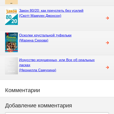
Закон 80/20: как преуспеть без усилий
(Скотт Маккуин Джонсон)
Осколки хрустальной туфельки
(Марина Серова)
Искусство искушенных, или Все об оральных
ласках
(Неонилла Самухина)
Комментарии
Добавление комментария