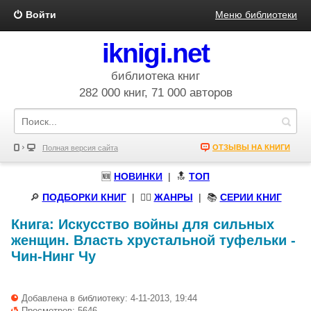
Войти
Меню библиотеки
iknigi.net
библиотека книг
282 000 книг, 71 000 авторов
ОТЗЫВЫ НА КНИГИ
Полная версия сайта
🆕
НОВИНКИ
| 🔝
ТОП
🔎
ПОДБОРКИ КНИГ
|
🧝‍♀️
ЖАНРЫ
| 📚
СЕРИИ КНИГ
Книга:
Искусство войны для сильных
женщин. Власть хрустальной туфельки
-
Чин-Нинг Чу
Добавлена в библиотеку: 4-11-2013, 19:44
Просмотров: 5646