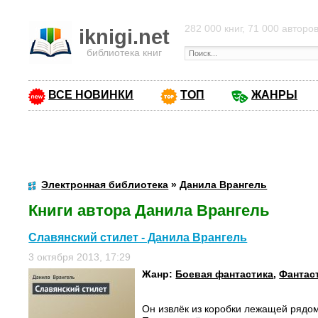
282 000 книг, 71 000 авторо
iknigi.net
библиотека книг
ВСЕ НОВИНКИ
ТОП
ЖАНРЫ
Электронная библиотека
»
Данила Врангель
Книги автора Данила Врангель
Славянский стилет - Данила Врангель
3 октября 2013, 17:29
Жанр:
Боевая фантастика
,
Фантас
Он извлёк из коробки лежащей рядом