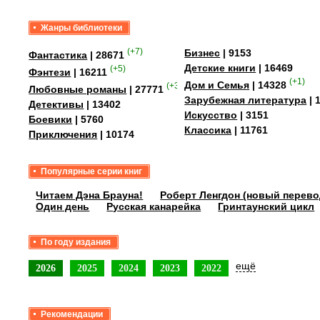
Жанры библиотеки
(+7)
Бизнес
| 9153
Фантастика
| 28671
Детские книги
| 16469
(+5)
Фэнтези
| 16211
(+1)
Дом и Семья
| 14328
(+35)
Любовные романы
| 27771
Зарубежная литература
| 
Детективы
| 13402
Искусство
| 3151
Боевики
| 5760
Классика
| 11761
Приключения
| 10174
Популярные серии книг
Читаем Дэна Брауна!
Роберт Ленгдон (новый перево
Один день
Русская канарейка
Гринтаунский цикл
По году издания
ещё
2026
2025
2024
2023
2022
Рекомендации