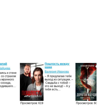
силий
Пошлость между
Кня
нами
Зайцева
Але
Валерия Иванова
ясь к стене
Ког
 со страхом
– Я предлагаю тебе
уни
а мрачного
выход из ситуации. –
род
-соседа,
Свадьба с тобой –
уби
родившего…
это не выход! – А у
Ост
тебя есть…
Просмотров: 619
Просмотров: 605