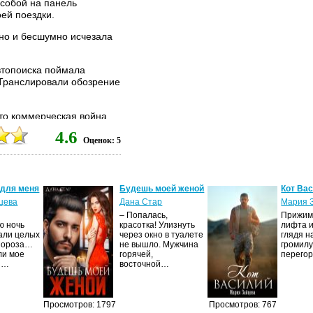
 собой на панель
ей поездки.
но и бесшумно исчезала
втопоиска поймала
Транслировали обозрение
что коммерческая война
лавянским триумвиратом”
4.6
лиженной к уровню
Оценок: 5
атого века.
авителей Ближнего и
и, Украины и Белоруссии
 действия. Использование
 для меня
Будешь моей женой
Кот Ва
цева
Дана Стар
Мария 
– Попалась,
Прижима
ся. Он хорошо знал, о
ю ночь
красотка! Улизнуть
лифта и
пройденный этап.
али целых
через окно в туалете
глядя н
Мороза…
не вышло. Мужчина
громилу
я скорости. Кабриолет
ли мое
горячей,
перего
И…
восточной…
амедлить движение ещё
Просмотров: 1797
Просмотров: 767