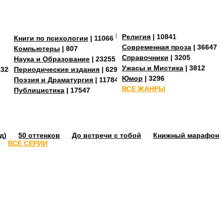
(+3)
Религия
| 10841
Книги по психологии
| 11066
Современная проза
| 36647
Компьютеры
| 807
Справочники
| 3205
Наука и Образование
| 23255
Ужасы и Мистика
| 3812
13288
Периодические издания
| 629
Юмор
| 3296
Поэзия и Драматургия
| 11784
ВСЕ ЖАНРЫ
Публицистика
| 17547
д)
50 оттенков
До встречи с тобой
Книжный марафон
ВСЕ СЕРИИ