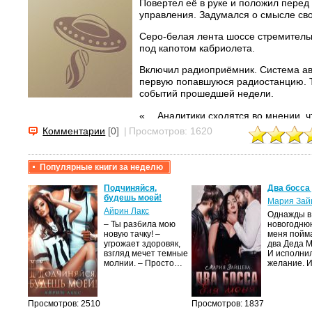
Повертел её в руке и положил перед
управления. Задумался о смысле сво
Серо-белая лента шоссе стремитель
под капотом кабриолета.
Включил радиоприёмник. Система а
первую попавшуюся радиостанцию. 
событий прошедшей недели.
«… Аналитики сходятся во мнении, 
между “Восточным синдикатом” и “С
Комментарии
[0]
|
Просмотров: 1620
находится в критической фазе, приб
бандитских разборок середины двадц
Противостояние финансовых предст
Популярные книги за неделю
Среднего Востока с капиталом Росси
грозит перерости в прямые активные
крови,
Подчиняйся,
Два босса
боевых ракет…»
будешь моей!
Мария Зай
Айрин Лакс
Однажды в
Пустынный путешественник усмехнул
а
– Ты разбила мою
новогодню
чём идёт речь. Боевые ракеты? Это 
новую тачку! –
меня пойм
лого
угрожает здоровяк,
два Деда 
На дороге появился знак ограничени
быть
взгляд мечет темные
И исполни
сех
молнии. – Просто…
желание. 
стал тормозить. Вскоре пришлось з
уг –…
раз. На горизонте запылало зарево...
Просмотров: 2510
Просмотров: 1837