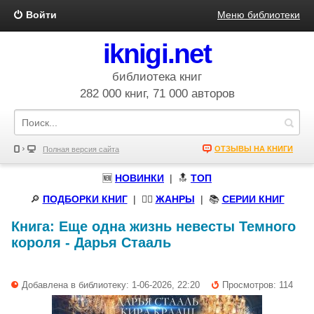
Войти
Меню библиотеки
iknigi.net
библиотека книг
282 000 книг, 71 000 авторов
ОТЗЫВЫ НА КНИГИ
Полная версия сайта
🆕
НОВИНКИ
| 🔝
ТОП
🔎
ПОДБОРКИ КНИГ
|
🧝‍♀️
ЖАНРЫ
| 📚
СЕРИИ КНИГ
Книга:
Еще одна жизнь невесты Темного
короля
-
Дарья Стааль
Добавлена в библиотеку: 1-06-2026, 22:20
Просмотров: 114