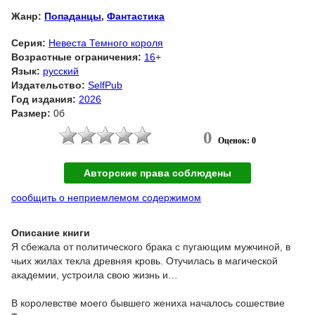
Жанр:
Попаданцы
,
Фантастика
Серия:
Невеста Темного короля
Возрастные ограничения:
16
+
Язык:
русский
Издательство:
SelfPub
Год издания:
2026
Размер:
0б
0
Оценок: 0
Авторские права соблюдены
сообщить о неприемлемом содержимом
Описание книги
Я сбежала от политического брака с пугающим мужчиной, в
чьих жилах текла древняя кровь. Отучилась в магической
академии, устроила свою жизнь и…
В королевстве моего бывшего жениха началось сошествие