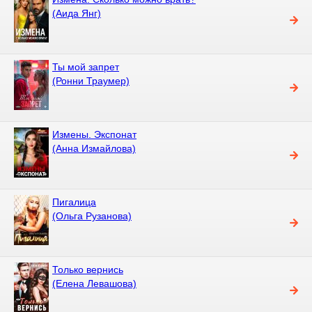
(Аида Янг)
Ты мой запрет
(Ронни Траумер)
Измены. Экспонат
(Анна Измайлова)
Пигалица
(Ольга Рузанова)
Только вернись
(Елена Левашова)