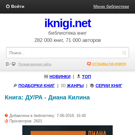
Войти
Меню библиотеки
iknigi.net
библиотека книг
282 000 книг, 71 000 авторов
ОТЗЫВЫ НА КНИГИ
Полная версия сайта
🆕
НОВИНКИ
| 🔝
ТОП
🔎
ПОДБОРКИ КНИГ
|
🧝‍♀️
ЖАНРЫ
| 📚
СЕРИИ КНИГ
Книга:
ДУ/РА
-
Диана Килина
Добавлена в библиотеку: 7-06-2018, 16:40
Просмотров: 2601