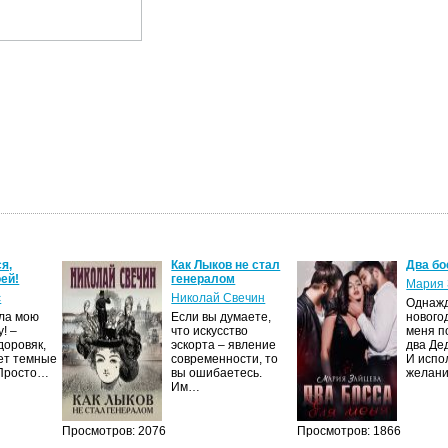
я,
Как Лыков не стал
Два бо
ей!
генералом
Мария 
с
Николай Свечин
Однаж
ила мою
Если вы думаете,
нового
! –
что искусство
меня п
доровяк,
эскорта – явление
два Де
ет темные
современности, то
И испо
 Просто…
вы ошибаетесь.
желан
Им…
Просмотров: 2076
Просмотров: 1866