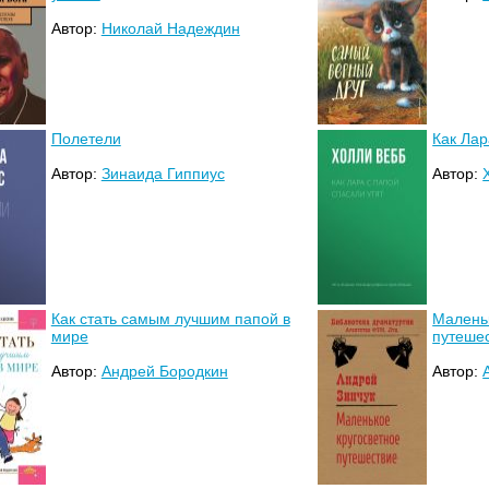
Автор:
Николай Надеждин
Полетели
Как Лар
Автор:
Зинаида Гиппиус
Автор:
Как стать самым лучшим папой в
Малень
мире
путеше
Автор:
Андрей Бородкин
Автор: