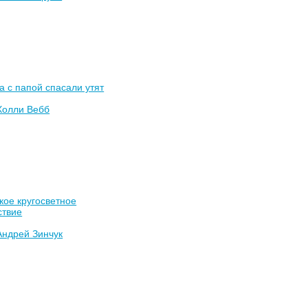
а с папой спасали утят
Холли Вебб
кое кругосветное
ствие
Андрей Зинчук