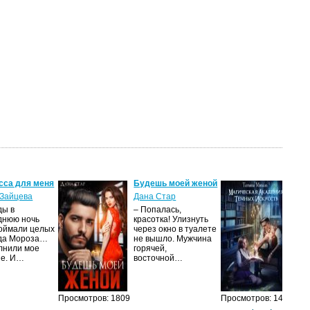
сса для меня
Будешь моей женой
Ма
ак
Зайцева
Дана Стар
ис
ды в
– Попалась,
Та
днюю ночь
красотка! Улизнуть
оймали целых
через окно в туалете
Ака
да Мороза…
не вышло. Мужчина
не 
лнили мое
горячей,
из
ие. И…
восточной…
иск
см
Просмотров: 1809
Просмотров: 1473