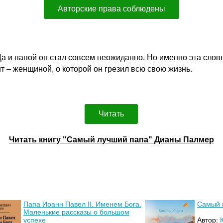
Авторские права соблюдены
а и папой он стал совсем неожиданно. Но именно эта слов
 – женщиной, о которой он грезил всю свою жизнь.
Читать
Читать книгу "Самый лучший папа" Дианы Палмер
Папа Иоанн Павел II. Именем Бога.
Самый 
Маленькие рассказы о большом
успехе
Автор: