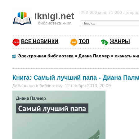
282 000 книг, 71 000 авторо
iknigi.net
библиотека книг
ВСЕ НОВИНКИ
ТОП
ЖАНРЫ
Электронная библиотека
»
Диана Палмер
»
скачать к
Книга:
Самый лучший папа
-
Диана Пал
Добавлена в библиотеку: 12 ноября 2013, 20:09