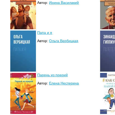
Автор:
Ирина Василакий
Папа и я
Автор:
Ольга Вербицкая
Парень из прерий
Автор:
Елена Нестерина