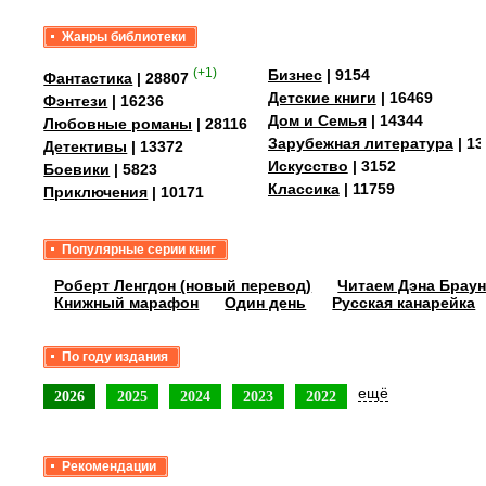
Жанры библиотеки
(+1)
Бизнес
| 9154
Фантастика
| 28807
Детские книги
| 16469
Фэнтези
| 16236
Дом и Семья
| 14344
Любовные романы
| 28116
Зарубежная литература
| 13
Детективы
| 13372
Искусство
| 3152
Боевики
| 5823
Классика
| 11759
Приключения
| 10171
Популярные серии книг
Роберт Ленгдон (новый перевод)
Читаем Дэна Браун
Книжный марафон
Один день
Русская канарейка
По году издания
ещё
2026
2025
2024
2023
2022
Рекомендации