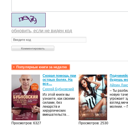
обновить, если не виден код
Популярные книги за неделю
крови,
Скорая помощь при
Подчиняйс
острых болях. На
будешь мо
все…
Айрин Лак
а
Сергей Бубновский
– Ты разб
Из этой книги вы
новую тачку
лого
узнаете, как своими
угрожает з
быть
силами, без
взгляд меч
сех
лекарств и
молнии. –
уг –…
хирургических
вмешательств…
Просмотров: 6327
Просмотров: 2530