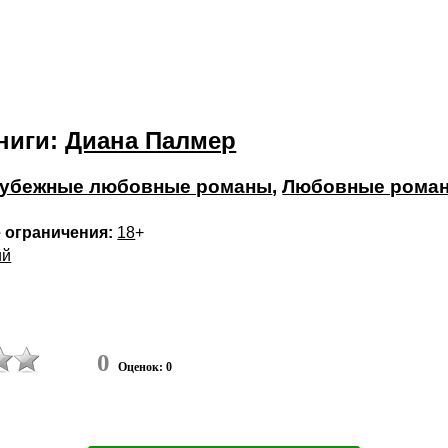
ниги:
Диана Палмер
убежные любовные романы
,
Любовные рома
 ограничения:
18
+
ий
0
Оценок: 0