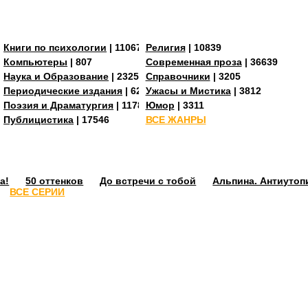
Книги по психологии
| 11067
Религия
| 10839
Компьютеры
| 807
Современная проза
| 36639
Наука и Образование
| 23255
Справочники
| 3205
273
Периодические издания
| 629
Ужасы и Мистика
| 3812
Поэзия и Драматургия
| 11784
Юмор
| 3311
Публицистика
| 17546
ВСЕ ЖАНРЫ
а!
50 оттенков
До встречи с тобой
Альпина. Антиутоп
ВСЕ СЕРИИ