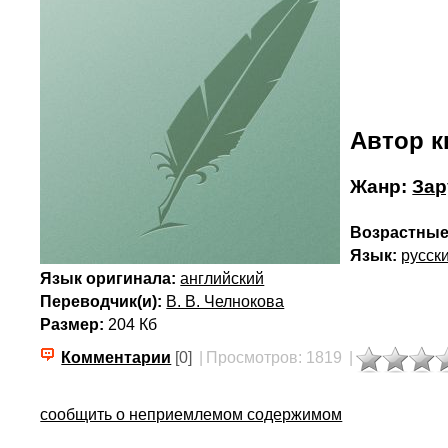
Автор к
Жанр:
Зар
Возрастные
Язык:
русск
Язык оригинала:
английский
Переводчик(и):
В. В. Челнокова
Размер:
204 Кб
Комментарии
[0]
|
Просмотров: 1819
|
сообщить о неприемлемом содержимом