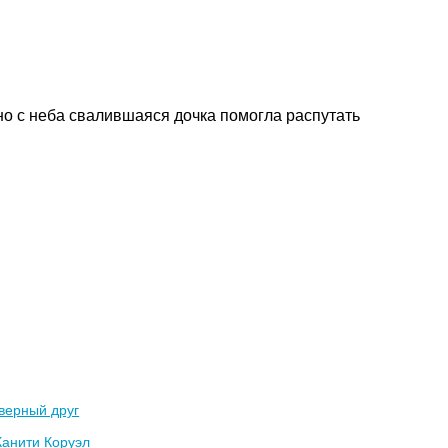
но с неба свалившаяся дочка помогла распутать
верный друг
Канити Коруэл