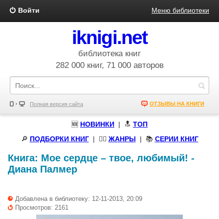
Войти
Меню библиотеки
iknigi.net
библиотека книг
282 000 книг, 71 000 авторов
ОТЗЫВЫ НА КНИГИ
Полная версия сайта
🆕
НОВИНКИ
| 🔝
ТОП
🔎
ПОДБОРКИ КНИГ
|
🧝‍♀️
ЖАНРЫ
| 📚
СЕРИИ КНИГ
Книга:
Мое сердце – твое, любимый!
-
Диана Палмер
Добавлена в библиотеку: 12-11-2013, 20:09
Просмотров: 2161