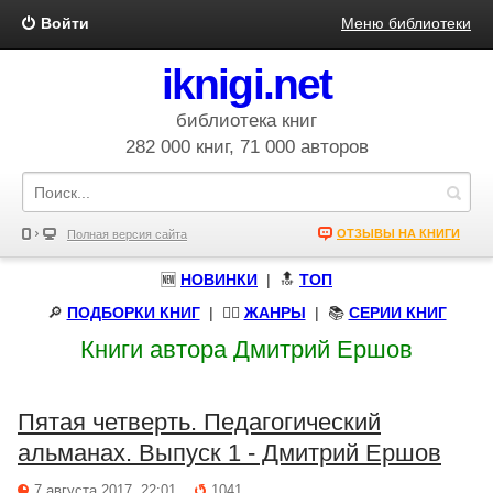
Войти
Меню библиотеки
iknigi.net
библиотека книг
282 000 книг, 71 000 авторов
ОТЗЫВЫ НА КНИГИ
Полная версия сайта
🆕
НОВИНКИ
| 🔝
ТОП
🔎
ПОДБОРКИ КНИГ
|
🧝‍♀️
ЖАНРЫ
| 📚
СЕРИИ КНИГ
Книги автора Дмитрий Ершов
Пятая четверть. Педагогический
альманах. Выпуск 1 - Дмитрий Ершов
7 августа 2017, 22:01
1041