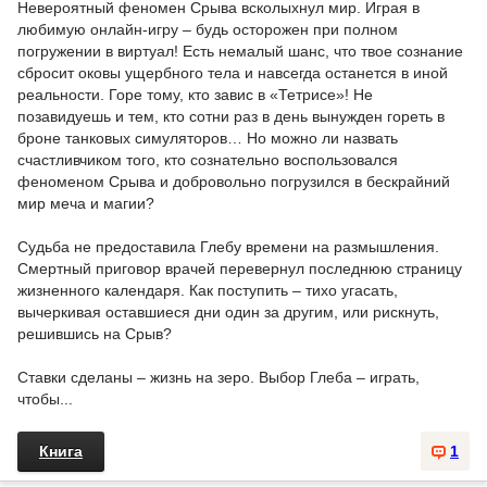
Невероятный феномен Срыва всколыхнул мир. Играя в
любимую онлайн-игру – будь осторожен при полном
погружении в виртуал! Есть немалый шанс, что твое сознание
сбросит оковы ущербного тела и навсегда останется в иной
реальности. Горе тому, кто завис в «Тетрисе»! Не
позавидуешь и тем, кто сотни раз в день вынужден гореть в
броне танковых симуляторов… Но можно ли назвать
счастливчиком того, кто сознательно воспользовался
феноменом Срыва и добровольно погрузился в бескрайний
мир меча и магии?
Судьба не предоставила Глебу времени на размышления.
Смертный приговор врачей перевернул последнюю страницу
жизненного календаря. Как поступить – тихо угасать,
вычеркивая оставшиеся дни один за другим, или рискнуть,
решившись на Срыв?
Ставки сделаны – жизнь на зеро. Выбор Глеба – играть,
чтобы...
Книга
1