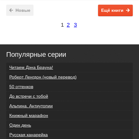
Новые
Ещё книги
1
2
3
Популярные серии
Читаем Дэна Брауна!
Роберт Ленгдон (новый перевод)
50 оттенков
До встречи с тобой
Альпина. Антиутопии
Книжный марафон
Один день
Русская канарейка