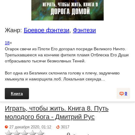
Жанр:
Боевое фэнтези
,
Фэнтези
18
+
Огарок свечи из Плоти Его догорал посреди Великого Ничто.
Трепыхавшееся на кончике фитиля пламя Отблеска Его Души
отбрасывало тысячи безмолвных Теней.
Вот одна из Безликих склонила голову к плечу, задумчиво
хмыкнула и наморщила лоб. Локальная секунда...
Книга
0
Играть, чтобы жить. Книга 8. Путь
молодого бога - Дмитрий Рус
27 декабря 2020, 01:12
3017
0