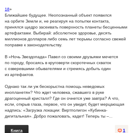
18
+
Ближайшее будущее. Неопознанный объект появился
на орбите Земли и, не реагируя на попытки контакта,
принялся щедро засеивать поверхность планеты бесценными
артефактами. Выбирай: абсолютное здоровье, десять
миллионов долларов либо семь лет тюрьмы согласно свежей
поправке к законодательству.
В «Ночь Звездопада» Павел со своими друзьями мечется
по городу, бросаясь в круговерти скоротечных схваток
с озверевшими обывателями и стремясь добыть один
из артефактов.
Однако так ли уж бескорыстна помощь неведомых
инопланетян? Что ждет человека, сжавшего в руке
драгоценный кристалл? Где он очнется уже завтра? А что,
если, открыв глаза, первое, что он увидит, будет мерцающая
надпись: «Загрузка локации: Виртполигон «Кубинка-
дигитальная». Добро пожаловать, кадет! Теперь ты –...
Книга
1