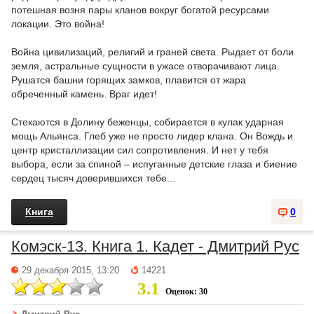
потешная возня пары кланов вокруг богатой ресурсами
локации. Это война!
Война цивилизаций, религий и граней света. Рыдает от боли
земля, астральные сущности в ужасе отворачивают лица.
Рушатся башни горящих замков, плавится от жара
обреченный камень. Враг идет!
Стекаются в Долину беженцы, собирается в кулак ударная
мощь Альянса. Глеб уже не просто лидер клана. Он Вождь и
центр кристаллизации сил сопротивления. И нет у тебя
выбора, если за спиной – испуганные детские глаза и биение
сердец тысяч доверившихся тебе...
Книга
0
Комэск-13. Книга 1. Кадет - Дмитрий Рус
29 декабря 2015, 13:20
14221
3.1
Оценок: 30