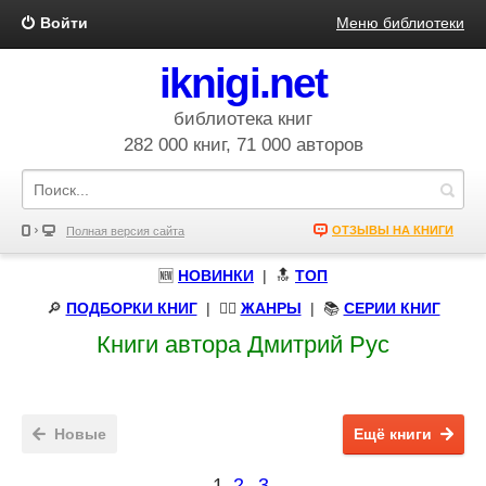
Войти
Меню библиотеки
iknigi.net
библиотека книг
282 000 книг, 71 000 авторов
ОТЗЫВЫ НА КНИГИ
Полная версия сайта
🆕
НОВИНКИ
| 🔝
ТОП
🔎
ПОДБОРКИ КНИГ
|
🧝‍♀️
ЖАНРЫ
| 📚
СЕРИИ КНИГ
Книги автора Дмитрий Рус
Новые
Ещё книги
1
2
3