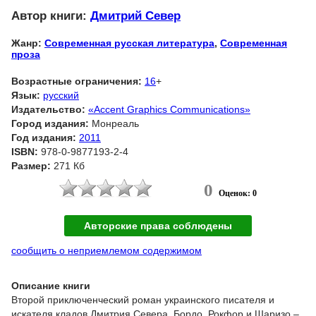
Автор книги:
Дмитрий Север
Жанр:
Современная русская литература
,
Современная
проза
Возрастные ограничения:
16
+
Язык:
русский
Издательство:
«Accent Graphics Communications»
Город издания:
Монреаль
Год издания:
2011
ISBN:
978-0-9877193-2-4
Размер:
271 Кб
0
Оценок: 0
Авторские права соблюдены
сообщить о неприемлемом содержимом
Описание книги
Второй приключенческий роман украинского писателя и
искателя кладов Дмитрия Севера. Бордо, Рокфор и Шаризо –