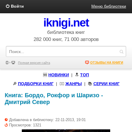
Войти
Меню библиотеки
iknigi.net
библиотека книг
282 000 книг, 71 000 авторов
ОТЗЫВЫ НА КНИГИ
Полная версия сайта
🆕
НОВИНКИ
| 🔝
ТОП
🔎
ПОДБОРКИ КНИГ
|
🧝‍♀️
ЖАНРЫ
| 📚
СЕРИИ КНИГ
Книга:
Бордо, Рокфор и Шаризо
-
Дмитрий Север
Добавлена в библиотеку: 22-11-2013, 19:01
Просмотров: 1321