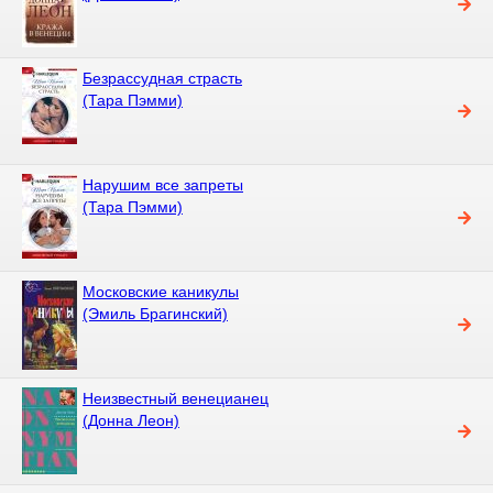
Безрассудная страсть
(Тара Пэмми)
Нарушим все запреты
(Тара Пэмми)
Московские каникулы
(Эмиль Брагинский)
Неизвестный венецианец
(Донна Леон)