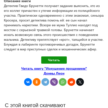
Описание книги
Детектив Гвидо Брунетти получает задание выяснить, кто из
его коллег причастен к утечке информации из полицейского
участка. Практически одновременно с этим знакомая, синьора
Кросера, просит детектива помочь ей: ее сын начал
принимать наркотики. Вскоре ее мужа Туллио находят под
мостом с серьезной травмой головы. Брунетти начинает
искать возможную связь этого происшествия с поведением
мальчика. Детективу препятствует «крот», таящийся в участке.
Блуждая в лабиринте противоречивых догадок, Брунетти
следует в мир преступных сделок и мошеннических афер.
Читать
Читать книгу "Искушение прощением"
Донны Леон
С этой книгой скачивают