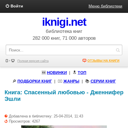
Войти
Меню библиотеки
iknigi.net
библиотека книг
282 000 книг, 71 000 авторов
ОТЗЫВЫ НА КНИГИ
Полная версия сайта
🆕
НОВИНКИ
| 🔝
ТОП
🔎
ПОДБОРКИ КНИГ
|
🧝‍♀️
ЖАНРЫ
| 📚
СЕРИИ КНИГ
Книга:
Спасенный любовью
-
Дженнифер
Эшли
Добавлена в библиотеку: 25-04-2014, 11:43
Просмотров: 4267