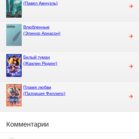
(Павел Амнуэль)
Влюбленные
(Элинор Арнасон)
Белый туман
(Жаклин Рединг)
Пламя любви
(Патриция Филлипс)
Комментарии