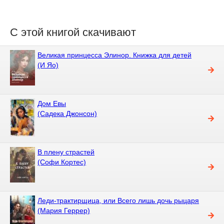
С этой книгой скачивают
Великая принцесса Элинор. Книжка для детей
(И Яо)
Дом Евы
(Садека Джонсон)
В плену страстей
(Софи Кортес)
Леди-трактирщица, или Всего лишь дочь рыцаря
(Мария Геррер)