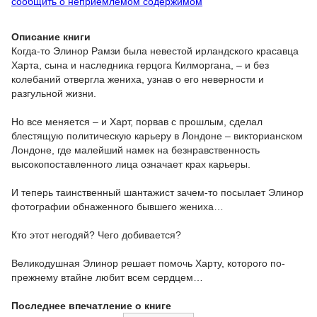
сообщить о неприемлемом содержимом
Описание книги
Когда-то Элинор Рамзи была невестой ирландского красавца
Харта, сына и наследника герцога Килморгана, – и без
колебаний отвергла жениха, узнав о его неверности и
разгульной жизни.
Но все меняется – и Харт, порвав с прошлым, сделал
блестящую политическую карьеру в Лондоне – викторианском
Лондоне, где малейший намек на безнравственность
высокопоставленного лица означает крах карьеры.
И теперь таинственный шантажист зачем-то посылает Элинор
фотографии обнаженного бывшего жениха…
Кто этот негодяй? Чего добивается?
Великодушная Элинор решает помочь Харту, которого по-
прежнему втайне любит всем сердцем…
Последнее впечатление о книге