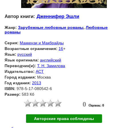
Автор книги:
Дженнифер Эшли
Жанр:
Зарубежные любовные романы
,
Любовные
романы
Серия:
Маккензи и Макбрайды
Возрастные ограничения:
16
+
Язык:
русский
Язык оригинала:
английский
Переводчик(и):
Т. Н. Замилова
Издательство:
АСТ
Город издания:
Москва
Год издания:
2013
ISBN:
978-5-17-080542-6
Размер:
583 Кб
0
Оценок: 0
Авторские права соблюдены