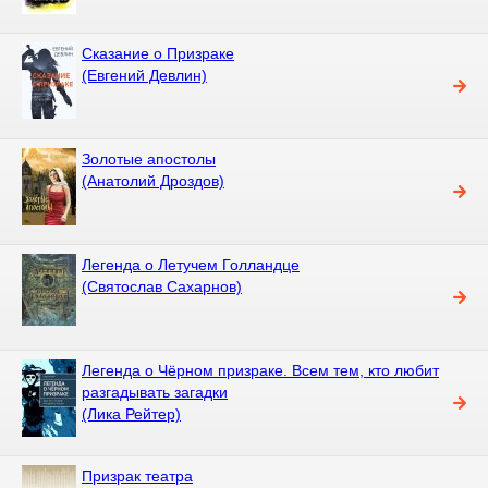
Сказание о Призраке
(Евгений Девлин)
Золотые апостолы
(Анатолий Дроздов)
Легенда о Летучем Голландце
(Святослав Сахарнов)
Легенда о Чёрном призраке. Всем тем, кто любит
разгадывать загадки
(Лика Рейтер)
Призрак театра