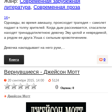
Жанр:
Современная зарубежная
литература
,
Современная проза
16
+
Однажды, во время авиашоу, происходит трагедия – самолет
падает в толпу зрителей. Когда дым рассеивается, спасатели
находят тринадцатилетнюю девочку Эву целой и невредимой,
а рядом ее друга Уоша с сильным кровотечением.
Девочка накладывает на него руки,...
Книга
0
Вернувшиеся - Джейсон Мотт
20 сентября 2015, 14:00
5124
0
Оценок: 0
Джейсон Мотт