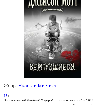
Жанр:
Ужасы и Мистика
16
+
Восьмилетний Джейкоб Харгрейв трагически погиб в 1966