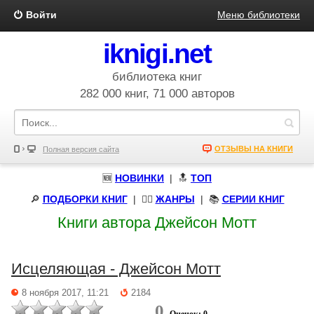
Войти
Меню библиотеки
iknigi.net
библиотека книг
282 000 книг, 71 000 авторов
ОТЗЫВЫ НА КНИГИ
Полная версия сайта
🆕
НОВИНКИ
| 🔝
ТОП
🔎
ПОДБОРКИ КНИГ
|
🧝‍♀️
ЖАНРЫ
| 📚
СЕРИИ КНИГ
Книги автора Джейсон Мотт
Исцеляющая - Джейсон Мотт
8 ноября 2017, 11:21
2184
0