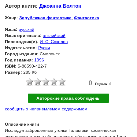
Автор книги:
Джоанна Болтон
Жанр:
Зарубежная фантастика
,
Фантастика
Язык:
русский
Язык оригинала:
английский
Переводчик(и):
И. С. Соколов
Издательство:
Русич
Город издания:
Смоленск
Год издания:
1996
ISBN:
5-88590-422-7
Размер:
285 Кб
0
Оценок: 0
Авторские права соблюдены
сообщить о неприемлемом содержимом
Описание книги
Исследуя заброшенные уголки Галактики, космическая
экспедиция землян обнаруживает обитаемую планету Тори.