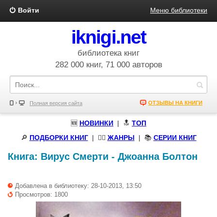
Войти
Меню библиотеки
iknigi.net
библиотека книг
282 000 книг, 71 000 авторов
ОТЗЫВЫ НА КНИГИ
Полная версия сайта
🆕
НОВИНКИ
| 🔝
ТОП
🔎
ПОДБОРКИ КНИГ
|
🧝‍♀️
ЖАНРЫ
| 📚
СЕРИИ КНИГ
Книга:
Вирус Смерти
-
Джоанна Болтон
Добавлена в библиотеку: 28-10-2013, 13:50
Просмотров: 1800