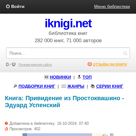
Войти
Меню библиотеки
iknigi.net
библиотека книг
282 000 книг, 71 000 авторов
ОТЗЫВЫ НА КНИГИ
Полная версия сайта
🆕
НОВИНКИ
| 🔝
ТОП
🔎
ПОДБОРКИ КНИГ
|
🧝‍♀️
ЖАНРЫ
| 📚
СЕРИИ КНИГ
Книга:
Привидение из Простоквашино
-
Эдуард Успенский
Добавлена в библиотеку: 16-10-2024, 07:40
Просмотров: 402