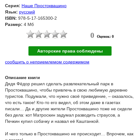
Серия:
Наше Простоквашино
Язык:
русский
ISBN:
978-5-17-165300-2
Размер:
4 Мб
0
Оценок: 0
Авторские права соблюдены
сообщить о неприемлемом содержимом
Описание книги
Дядя Фёдор решил сделать развлекательный парк в
Простоквашино, чтобы привлечь в свою любимую деревню
туристов. Подумали, что нужно своё привидение, – оказалось,
что есть такое! Кто-то его видел, об этом даже в газетах
писали… Да и другие жители Простоквашино тоже не сидели
без дела: кот Матроскин задумал разводить страусов, а
Печкин купил собачку и назвал её Каштанкой.
И чего только в Простоквашино не происходит… Впрочем, как
и всегда!