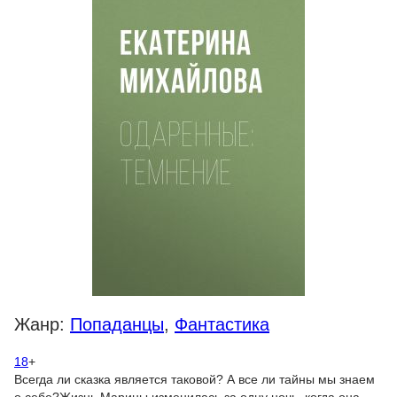
Жанр:
Попаданцы
,
Фантастика
18
+
Всегда ли сказка является таковой? А все ли тайны мы знаем