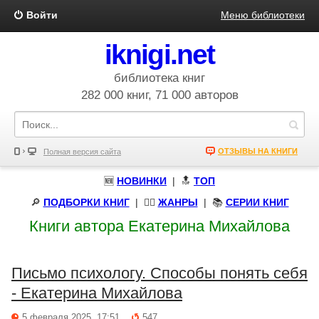
Войти
Меню библиотеки
iknigi.net
библиотека книг
282 000 книг, 71 000 авторов
ОТЗЫВЫ НА КНИГИ
Полная версия сайта
🆕
НОВИНКИ
| 🔝
ТОП
🔎
ПОДБОРКИ КНИГ
|
🧝‍♀️
ЖАНРЫ
| 📚
СЕРИИ КНИГ
Книги автора Екатерина Михайлова
Письмо психологу. Способы понять себя
- Екатерина Михайлова
5 февраля 2025, 17:51
547