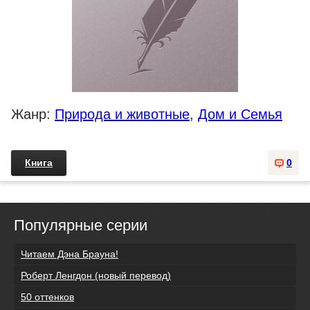
Жанр:
Природа и животные
,
Дом и Семья
Книга
0
Популярные серии
Читаем Дэна Брауна!
Роберт Ленгдон (новый перевод)
50 оттенков