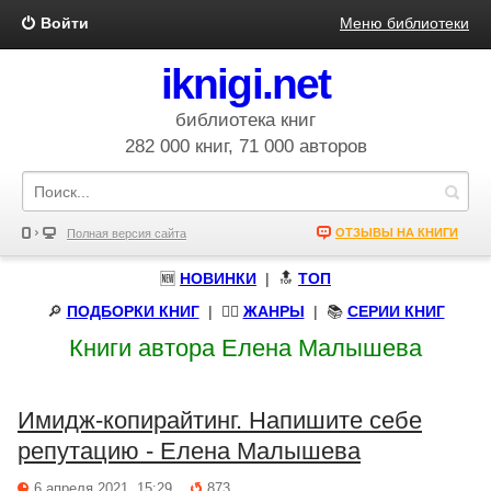
Войти
Меню библиотеки
iknigi.net
библиотека книг
282 000 книг, 71 000 авторов
ОТЗЫВЫ НА КНИГИ
Полная версия сайта
🆕
НОВИНКИ
| 🔝
ТОП
🔎
ПОДБОРКИ КНИГ
|
🧝‍♀️
ЖАНРЫ
| 📚
СЕРИИ КНИГ
Книги автора Елена Малышева
Имидж-копирайтинг. Напишите себе
репутацию - Елена Малышева
6 апреля 2021, 15:29
873