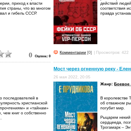
ерии, приход к власти
действий людей
тия страны, что во многом
соответствия и
ал и гибель СССР.
правда устанав
Комментарии
[0]
|
Просмотров: 422
0
Оценок: 0
Мост через огненную реку - Еле
26 мая 2022, 20:05
Жанр:
Боевое
о последователей в
В королевстве 
пулярность христианской
об отважном ры
 прочтениям» и «тайнам»
погубит мир.
, чем книг о собственно
Рыцарем некий 
..
сердцееда, поэ
Трогамарк – Эн