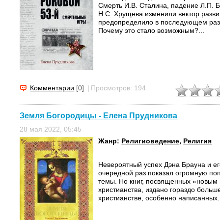
Смерть И.В. Сталина, падение Л.П. Б
Н.С. Хрущева изменили вектор разви
предопределило в последующем разв
Почему это стало возможным?...
Комментарии
[0]
|
Просмотров: 194
Земля Богородицы - Елена Прудникова
28 мая 2022, 05:45
Жанр:
Религиоведение
,
Религия
Невероятный успех Дэна Брауна и ег
очередной раз показал огромную по
темы. Но книг, посвященных «новым
христианства, издано гораздо больше
христианстве, особенно написанных.