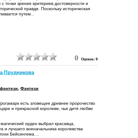
 с точки зрения критериев достоверности и
сторической правде. Поскольку историческая
ливается путем...
0
Оценок: 0
на Прудникова
 фэнтези
,
Фэнтези
Трогамарк есть зловещее древнее пророчество
царе и прекрасной королеве, чье дитя любви
магический орден выбрал красавца,
та и лучшего военачальника королевства
тони Бейсингема....