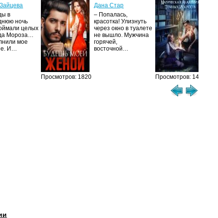
ак
Зайцева
Дана Стар
ис
ды в
– Попалась,
Та
днюю ночь
красотка! Улизнуть
оймали целых
через окно в туалете
Ака
да Мороза…
не вышло. Мужчина
не 
лнили мое
горячей,
из
ие. И…
восточной…
иск
см
Просмотров: 1820
Просмотров: 1479
ии