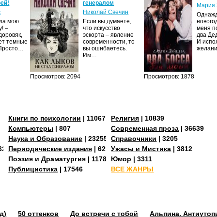
ей!
генералом
Мария 
с
Николай Свечин
Однаж
ила мою
Если вы думаете,
нового
! –
что искусство
меня п
доровяк,
эскорта – явление
два Де
ет темные
современности, то
И испо
 Просто…
вы ошибаетесь.
желан
Им…
Просмотров: 2094
Просмотров: 1878
Книги по психологии
| 11067
Религия
| 10839
Компьютеры
| 807
Современная проза
| 36639
Наука и Образование
| 23255
Справочники
| 3205
3273
Периодические издания
| 629
Ужасы и Мистика
| 3812
Поэзия и Драматургия
| 11784
Юмор
| 3311
Публицистика
| 17546
ВСЕ ЖАНРЫ
д)
50 оттенков
До встречи с тобой
Альпина. Антиутоп