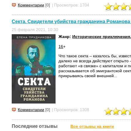
Комментарии
[0]
|
Просмотров: 1704
Секта. Свидетели убийства гражданина Романова
25 февраля 2021, 10:30
Жанр:
Исторические приключения
16
+
Что такое секта – казалось бы, извес
далеко не всегда действуют открыто 
работают «в связке» с капиталом и п
рассказывается об эмигрантской сек
прикрываясь своей внешней...
Комментарии
[0]
|
Просмотров: 1308
Последние отзывы
Все отзывы на книги