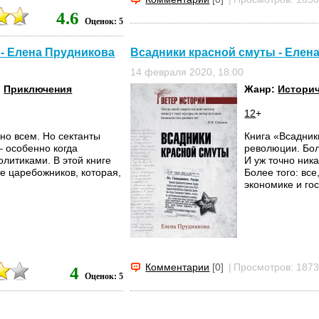
4.6
Оценок: 5
 - Елена Прудникова
Всадники красной смуты - Елен
14 февраля 2020, 18:00
,
Приключения
Жанр:
Истори
12
+
тно всем. Но сектанты
Книга «Всадник
– особенно когда
революции. Бол
олитиками. В этой книге
И уж точно ника
те царебожников, которая,
Более того: все
экономике и го
Комментарии
[0]
|
Просмотров: 187
4
Оценок: 5