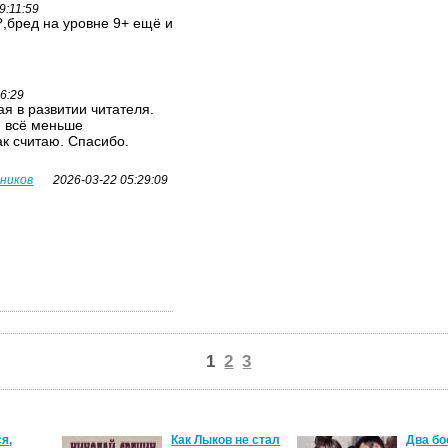
9:11:59
,бред на уровне 9+ ещё и
26:29
я в развитии читателя.
я всё меньше
ак считаю. Спасибо.
вников
2026-03-22 05:29:09
1
2
3
я,
Как Лыков не стал
Два бо