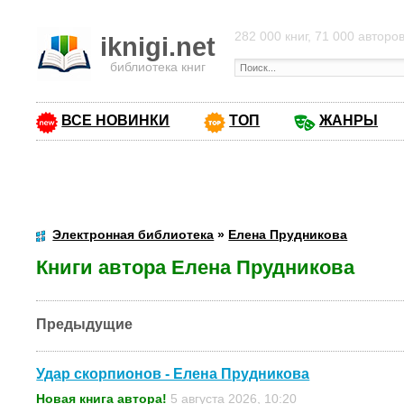
282 000 книг, 71 000 авторо
iknigi.net
библиотека книг
ВСЕ НОВИНКИ
ТОП
ЖАНРЫ
Электронная библиотека
»
Елена Прудникова
Книги автора Елена Прудникова
Предыдущие
Удар скорпионов - Елена Прудникова
Новая книга автора!
5 августа 2026, 10:20