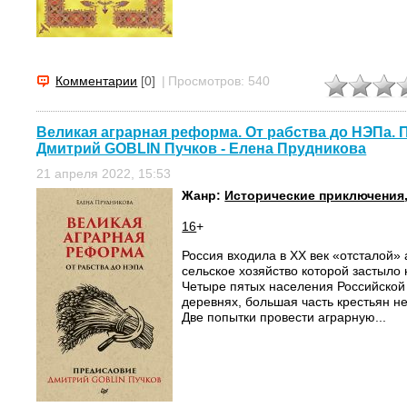
Комментарии
[0]
|
Просмотров: 540
Великая аграрная реформа. От рабства до НЭПа.
Дмитрий GOBLIN Пучков - Елена Прудникова
21 апреля 2022, 15:53
Жанр:
Исторические приключения
16
+
Россия входила в ХХ век «отсталой» 
сельское хозяйство которой застыло
Четыре пятых населения Российской
деревнях, большая часть крестьян н
Две попытки провести аграрную...