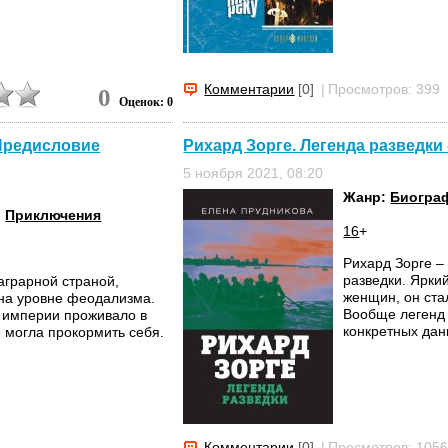
Комментарии
[0]
|
Просмотров: 399
0
Оценок: 0
 Предисловие
Рихард Зорге. Легенда разведки
5 ноября 2021, 08:20
Жанр:
Биогра
,
Приключения
16
+
Рихард Зорге –
разведки. Ярки
аграрной страной,
женщин, он ста
 на уровне феодализма.
Вообще легенд 
 империи проживало в
конкретных данн
е могла прокормить себя.
Комментарии
[0]
|
Просмотров: 105