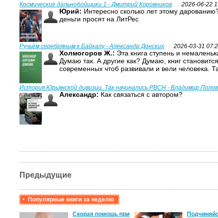
Космические дальнобойщики 1 - Дмитрий Коровников
2026-06-22 1
Юрий:
Интересно сколько лет этому дарованию?
деньги просят на ЛитРес
Ручьём серебряным к Байкалу - Александр Донских
2026-03-31 07:
Холмогоров Ж.:
Эта книга ступень и немаленька
Думаю так. А другие как? Думаю, книг становитс
современных чтоб развивали и вели человека. Т
История Юрьянской дивизии. Так начинались РВСН - Владимир Поло
Александр:
Как связаться с автором?
Предыдущие
Популярные книги за неделю
крови,
Скорая помощь при
Подчиняйс