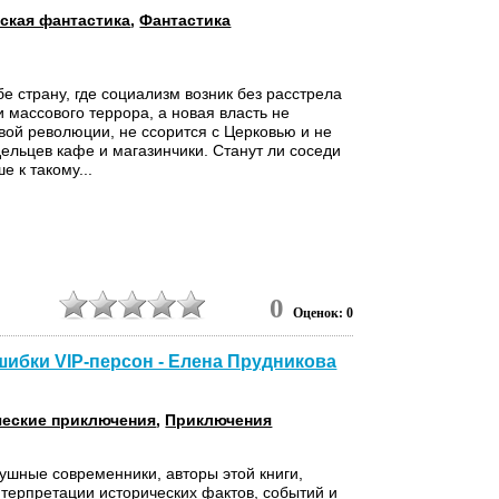
ская фантастика
,
Фантастика
бе страну, где социализм возник без расстрела
и массового террора, а новая власть не
вой революции, не ссорится с Церковью и не
дельцев кафе и магазинчики. Станут ли соседи
е к такому...
0
Оценок: 0
шибки VIP-персон - Елена Прудникова
ческие приключения
,
Приключения
шные современники, авторы этой книги,
терпретации исторических фактов, событий и