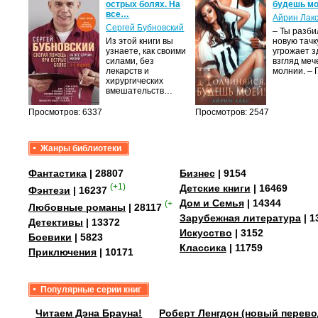
острых болях. На
будешь мо
все…
Айрин Лак
а
Сергей Бубновский
– Ты разб
Из этой книги вы
новую тачку
лого
узнаете, как своими
угрожает з
быть
силами, без
взгляд меч
сех
лекарств и
молнии. –
уг –…
хирургических
вмешательств…
Просмотров: 6337
Просмотров: 2547
Жанры библиотеки
Фантастика
| 28807
Бизнес
| 9154
(+1)
Детские книги
| 16469
Фэнтези
| 16237
Дом и Семья
| 14344
(+1)
Любовные романы
| 28117
Зарубежная литература
| 1
Детективы
| 13372
Искусство
| 3152
Боевики
| 5823
Классика
| 11759
Приключения
| 10171
Популярные серии книг
Читаем Дэна Брауна!
Роберт Ленгдон (новый перево