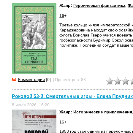
Жанр:
Героическая фантастика
,
Фа
16
+
Третье кольцо князя императорской
Караджеровича находит свою хозяйку
флота Воислав Гверо учится воевать
госбезопасности Будимир Сокол осв
политике. Последний солдат павшего
Комментарии
[0]
|
Просмотров: 86
Роковой 53-й. Смертельные игры - Елена Прудни
8 июля 2026, 16:20
Жанр:
Исторические приключения
16
+
1953 год стал одним из переломных в