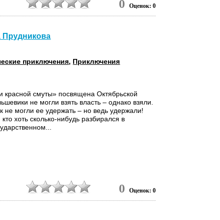
0
Оценок: 0
а Прудникова
ческие приключения
,
Приключения
и красной смуты» посвящена Октябрьской
ьшевики не могли взять власть – однако взяли.
к не могли ее удержать – но ведь удержали!
, кто хоть сколько-нибудь разбирался в
сударственном...
3
0
Оценок: 0