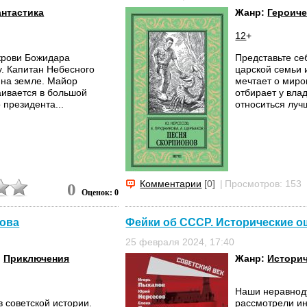
нтастика
Жанр:
Героиче
12
+
 крови Божидара
Представьте се
. Капитан Небесного
царской семьи 
 на земле. Майор
мечтает о миро
аивается в большой
отбирает у вла
 президента...
относиться лучш
Комментарии
[0]
|
Просмотров: 153
0
Оценок: 0
кова
Фейки об СССР. Исторические о
25 февраля 2024, 17:40
,
Приключения
Жанр:
Истори
Наши неравноду
 советской истории.
рассмотрели ин