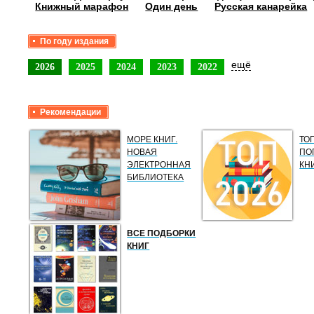
Книжный марафон
Один день
Русская канарейка
По году издания
ещё
2026
2025
2024
2023
2022
Рекомендации
МОРЕ КНИГ.
ТО
НОВАЯ
ПО
ЭЛЕКТРОННАЯ
КН
БИБЛИОТЕКА
ВСЕ ПОДБОРКИ
КНИГ