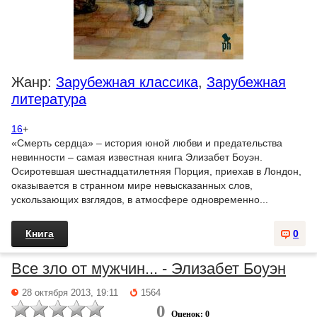
Жанр:
Зарубежная классика
,
Зарубежная
литература
16
+
«Смерть сердца» – история юной любви и предательства
невинности – самая известная книга Элизабет Боуэн.
Осиротевшая шестнадцатилетняя Порция, приехав в Лондон,
оказывается в странном мире невысказанных слов,
ускользающих взглядов, в атмосфере одновременно...
Книга
0
Все зло от мужчин... - Элизабет Боуэн
28 октября 2013, 19:11
1564
0
Оценок: 0