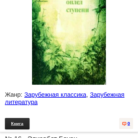
Жанр:
Зарубежная классика
,
Зарубежная
литература
Книга
0