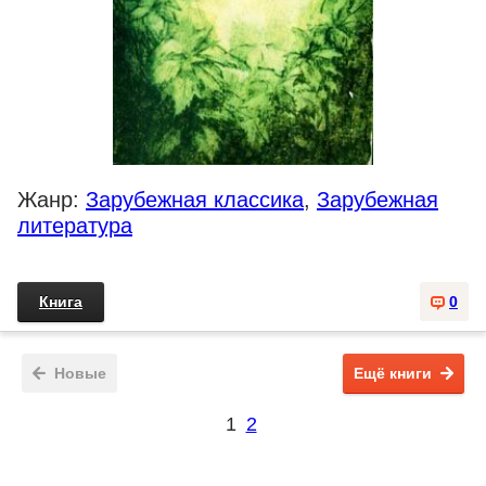
Жанр:
Зарубежная классика
,
Зарубежная
литература
Книга
0
Новые
Ещё книги
1
2