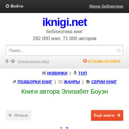
Войти
Меню библиотеки
iknigi.net
библиотека книг
282 000 книг, 71 000 авторов
ОТЗЫВЫ НА КНИГИ
Полная версия сайта
🆕
НОВИНКИ
| 🔝
ТОП
🔎
ПОДБОРКИ КНИГ
|
🧝‍♀️
ЖАНРЫ
| 📚
СЕРИИ КНИГ
Книги автора Элизабет Боуэн
Новые
Ещё книги
1
2