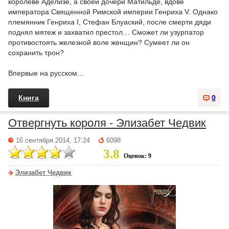
королеве Аделизе, а своей дочери Матильде, вдове
императора Священной Римской империи Генриха V. Однако
племянник Генриха I, Стефан Блуаский, после смерти дяди
поднял мятеж и захватил престол… Сможет ли узурпатор
противостоять железной воле женщин? Сумеет ли он
сохранить трон?
Впервые на русском...
Книга
0
Отвергнуть короля - Элизабет Чедвик
16 сентября 2014, 17:24
6098
3.8
Оценок: 9
Элизабет Чедвик