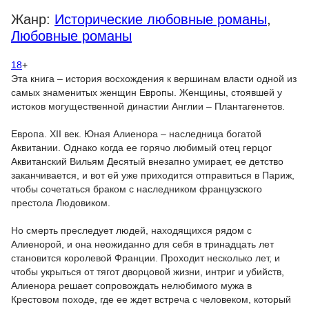
Жанр:
Исторические любовные романы
,
Любовные романы
18
+
Эта книга – история восхождения к вершинам власти одной из
самых знаменитых женщин Европы. Женщины, стоявшей у
истоков могущественной династии Англии – Плантагенетов.
Европа. XII век. Юная Алиенора – наследница богатой
Аквитании. Однако когда ее горячо любимый отец герцог
Аквитанский Вильям Десятый внезапно умирает, ее детство
заканчивается, и вот ей уже приходится отправиться в Париж,
чтобы сочетаться браком с наследником французского
престола Людовиком.
Но смерть преследует людей, находящихся рядом с
Алиенорой, и она неожиданно для себя в тринадцать лет
становится королевой Франции. Проходит несколько лет, и
чтобы укрыться от тягот дворцовой жизни, интриг и убийств,
Алиенора решает сопровождать нелюбимого мужа в
Крестовом походе, где ее ждет встреча с человеком, который