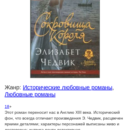
Жанр:
Исторические любовные романы
,
Любовные романы
18
+
Этот роман переносит нас в Англию XIII века. Исторический
фон, что всегда отличает произведения Э. Чедвик, расцвечен
яркими деталями; характеры персонажей выписаны живо и
достоверно; интрига почти детективная…