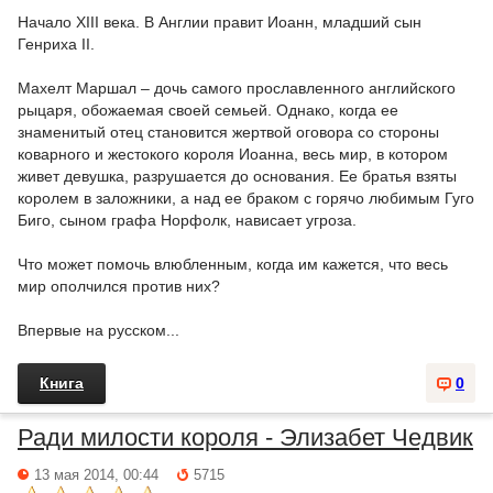
Начало XIII века. В Англии правит Иоанн, младший сын
Генриха II.
Махелт Маршал – дочь самого прославленного английского
рыцаря, обожаемая своей семьей. Однако, когда ее
знаменитый отец становится жертвой оговора со стороны
коварного и жестокого короля Иоанна, весь мир, в котором
живет девушка, разрушается до основания. Ее братья взяты
королем в заложники, а над ее браком с горячо любимым Гуго
Биго, сыном графа Норфолк, нависает угроза.
Что может помочь влюбленным, когда им кажется, что весь
мир ополчился против них?
Впервые на русском...
Книга
0
Ради милости короля - Элизабет Чедвик
13 мая 2014, 00:44
5715