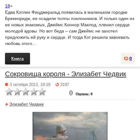
18
+
Едва Кэтлин Фицджеральд появилась в маленьком городке
Брекенридж, ее осадили толпы поклонников. И только один из
ее новых знакомых, Джеймс Коннор Маклод, пленил сердце
молодой вдовы. Но вот беда – сам Джеймс не захотел
предложить ей руку и сердце. И тогда Кэт решила завоевать
любовь этого...
Книга
0
Сокровища короля - Элизабет Чедвик
3 октября 2013, 19:19
3197
0
Оценок: 0
Элизабет Чедвик