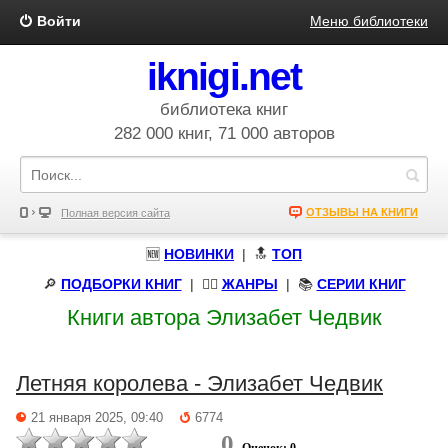
Войти
Меню библиотеки
iknigi.net
библиотека книг
282 000 книг, 71 000 авторов
ОТЗЫВЫ НА КНИГИ
Полная версия сайта
🆕
НОВИНКИ
| 🔝
ТОП
🔎
ПОДБОРКИ КНИГ
|
🧝‍♀️
ЖАНРЫ
| 📚
СЕРИИ КНИГ
Книги автора Элизабет Чедвик
Летняя королева - Элизабет Чедвик
21 января 2025, 09:40
6774
0