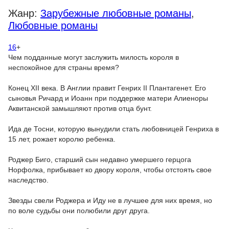
Жанр:
Зарубежные любовные романы
,
Любовные романы
16
+
Чем подданные могут заслужить милость короля в
неспокойное для страны время?
Конец XII века. В Англии правит Генрих II Плантагенет. Его
сыновья Ричард и Иоанн при поддержке матери Алиеноры
Аквитанской замышляют против отца бунт.
Ида де Тосни, которую вынудили стать любовницей Генриха в
15 лет, рожает королю ребенка.
Роджер Биго, старший сын недавно умершего герцога
Норфолка, прибывает ко двору короля, чтобы отстоять свое
наследство.
Звезды свели Роджера и Иду не в лучшее для них время, но
по воле судьбы они полюбили друг друга.