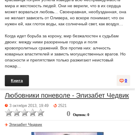
мира и жестокость людей. Они не верили, что в их сердца
может ворваться любовь… Своенравная, необузданная, она
не желает зависеть от Оливера, но вскоре понимает, что он
нужен ей, как глоток воды, как солнечный свет, как воздух…
Когда идет борьба за корону, мир безжалостен к судьбам
двоих: между ними разоренные города и поля
кровопролитных сражений. Все против них: алчность
коварных властителей и зависть могущественных врагов. Но
опасности и препятствия только разжигают неистовый
пожар...
Книга
0
Любовники поневоле - Элизабет Чедвик
3 октября 2013, 19:49
2521
0
Оценок: 0
Элизабет Чедвик