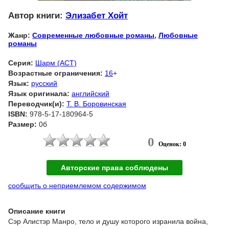
Автор книги:
Элизабет Хойт
Жанр:
Современные любовные романы
,
Любовные
романы
Серия:
Шарм (АСТ)
Возрастные ограничения:
16
+
Язык:
русский
Язык оригинала:
английский
Переводчик(и):
Т. В. Боровинская
ISBN:
978-5-17-180964-5
Размер:
0б
0
Оценок: 0
Авторские права соблюдены
сообщить о неприемлемом содержимом
Описание книги
Сэр Алистэр Манро, тело и душу которого изранила война,