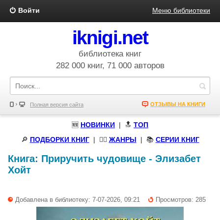
Войти
Меню библиотеки
iknigi.net
библиотека книг
282 000 книг, 71 000 авторов
ОТЗЫВЫ НА КНИГИ
Полная версия сайта
🆕
НОВИНКИ
| 🔝
ТОП
🔎
ПОДБОРКИ КНИГ
|
🧝‍♀️
ЖАНРЫ
| 📚
СЕРИИ КНИГ
Книга:
Приручить чудовище
-
Элизабет
Хойт
Добавлена в библиотеку: 7-07-2026, 09:21
Просмотров: 285