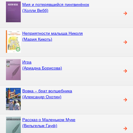
Мия и потерявшийся пингвинёнок
(Холли Вебб)
Неприятности малыша Николя
(Мария Кикоть)
Игра
(Ариадна Борисова)
Вовка – брат волшебника
(Александр Охотин)
Рассказ о Маленьком Муке
(Вильгельм Гауф)