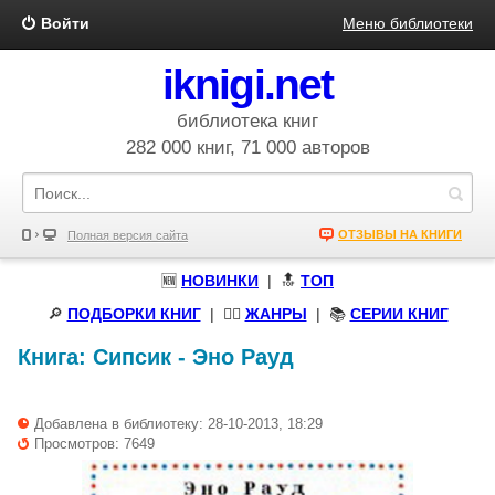
Войти
Меню библиотеки
iknigi.net
библиотека книг
282 000 книг, 71 000 авторов
ОТЗЫВЫ НА КНИГИ
Полная версия сайта
🆕
НОВИНКИ
| 🔝
ТОП
🔎
ПОДБОРКИ КНИГ
|
🧝‍♀️
ЖАНРЫ
| 📚
СЕРИИ КНИГ
Книга:
Сипсик
-
Эно Рауд
Добавлена в библиотеку: 28-10-2013, 18:29
Просмотров: 7649