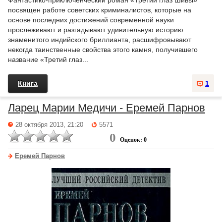
Фантастико-приключенческий роман «Третий глаз Шивы»
посвящен работе советских криминалистов, которые на
основе последних достижений современной науки
прослеживают и разгадывают удивительную историю
знаменитого индийского бриллианта, расшифровывают
некогда таинственные свойства этого камня, получившего
название «Третий глаз...
Книга
1
Ларец Марии Медичи - Еремей Парнов
28 октября 2013, 21:20
5571
0
Оценок: 0
Еремей Парнов