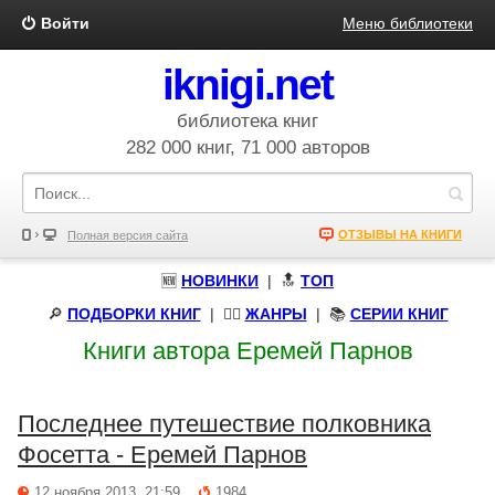
Войти
Меню библиотеки
iknigi.net
библиотека книг
282 000 книг, 71 000 авторов
ОТЗЫВЫ НА КНИГИ
Полная версия сайта
🆕
НОВИНКИ
| 🔝
ТОП
🔎
ПОДБОРКИ КНИГ
|
🧝‍♀️
ЖАНРЫ
| 📚
СЕРИИ КНИГ
Книги автора Еремей Парнов
Последнее путешествие полковника
Фосетта - Еремей Парнов
12 ноября 2013, 21:59
1984