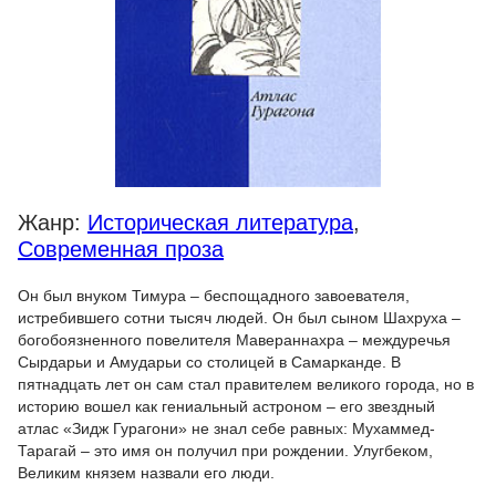
Жанр:
Историческая литература
,
Современная проза
Он был внуком Тимура – беспощадного завоевателя,
истребившего сотни тысяч людей. Он был сыном Шахруха –
богобоязненного повелителя Мавераннахра – междуречья
Сырдарьи и Амударьи со столицей в Самарканде. В
пятнадцать лет он сам стал правителем великого города, но в
историю вошел как гениальный астроном – его звездный
атлас «Зидж Гурагони» не знал себе равных: Мухаммед-
Тарагай – это имя он получил при рождении. Улугбеком,
Великим князем назвали его люди.