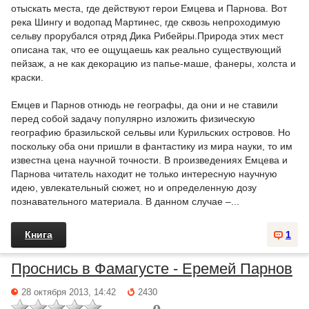
отыскать места, где действуют герои Емцева и Парнова. Вот
река Шингу и водопад Мартинес, где сквозь непроходимую
сельву прорубался отряд Дика Рибейры.Природа этих мест
описана так, что ее ощущаешь как реально существующий
пейзаж, а не как декорацию из папье-маше, фанеры, холста и
краски.
Емцев и Парнов отнюдь не географы, да они и не ставили
перед собой задачу популярно изложить физическую
географию бразильской сельвы или Курильских островов. Но
поскольку оба они пришли в фантастику из мира науки, то им
известна цена научной точности. В произведениях Емцева и
Парнова читатель находит не только интересную научную
идею, увлекательный сюжет, но и определенную дозу
познавательного материала. В данном случае –...
Книга
1
Проснись в Фамагусте - Еремей Парнов
28 октября 2013, 14:42
2430