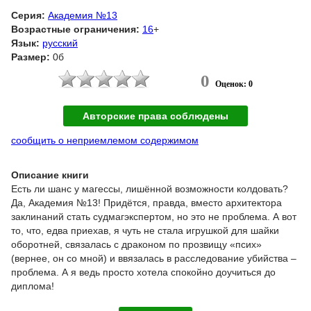
Серия:
Академия №13
Возрастные ограничения:
16
+
Язык:
русский
Размер:
0б
0
Оценок: 0
Авторские права соблюдены
сообщить о неприемлемом содержимом
Описание книги
Есть ли шанс у магессы, лишённой возможности колдовать?
Да, Академия №13! Придётся, правда, вместо архитектора
заклинаний стать судмагэкспертом, но это не проблема. А вот
то, что, едва приехав, я чуть не стала игрушкой для шайки
оборотней, связалась с драконом по прозвищу «псих»
(вернее, он со мной) и ввязалась в расследование убийства –
проблема. А я ведь просто хотела спокойно доучиться до
диплома!