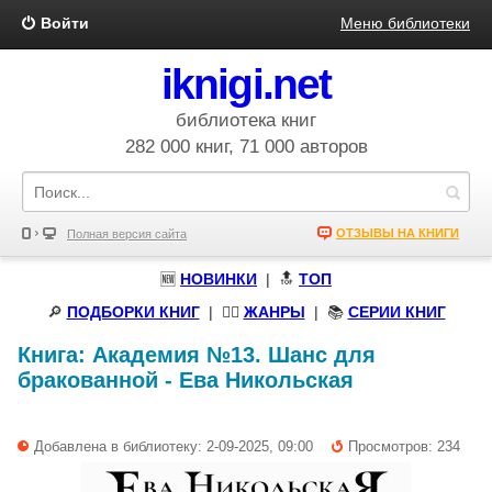
Войти
Меню библиотеки
iknigi.net
библиотека книг
282 000 книг, 71 000 авторов
ОТЗЫВЫ НА КНИГИ
Полная версия сайта
🆕
НОВИНКИ
| 🔝
ТОП
🔎
ПОДБОРКИ КНИГ
|
🧝‍♀️
ЖАНРЫ
| 📚
СЕРИИ КНИГ
Книга:
Академия №13. Шанс для
бракованной
-
Ева Никольская
Добавлена в библиотеку: 2-09-2025, 09:00
Просмотров: 234