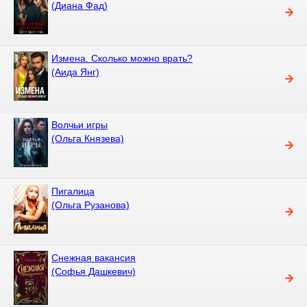
(Диана Фад)
Измена. Сколько можно врать?
(Аида Янг)
Волчьи игры
(Ольга Князева)
Пигалица
(Ольга Рузанова)
Снежная вакансия
(Софья Дашкевич)