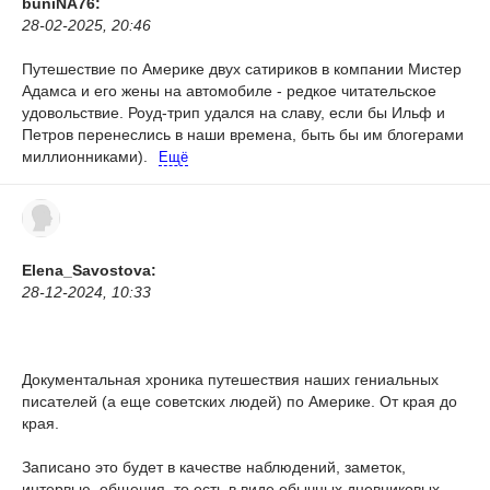
buniNA76:
28-02-2025, 20:46
Путешествие по Америке двух сатириков в компании Мистер
Адамса и его жены на автомобиле - редкое читательское
удовольствие. Роуд-трип удался на славу, если бы Ильф и
Петров перенеслись в наши времена, быть бы им блогерами
миллионниками).
Ещё
Elena_Savostova:
28-12-2024, 10:33
Документальная хроника путешествия наших гениальных
писателей (а еще советских людей) по Америке. От края до
края.
Записано это будет в качестве наблюдений, заметок,
интервью, общения, то есть в виде обычных дневниковых