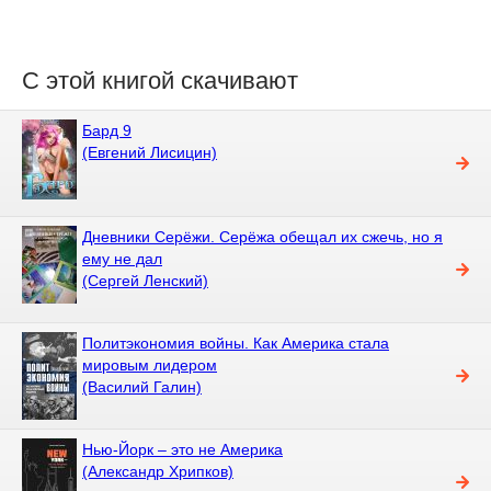
С этой книгой скачивают
Бард 9
(Евгений Лисицин)
Дневники Серёжи. Серёжа обещал их сжечь, но я
ему не дал
(Сергей Ленский)
Политэкономия войны. Как Америка стала
мировым лидером
(Василий Галин)
Нью-Йорк – это не Америка
(Александр Хрипков)