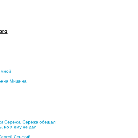
ого
 мной
Анна Мишина
ки Серёжи. Серёжа обещал
ь, но я ему не дал
Сергей Ленский