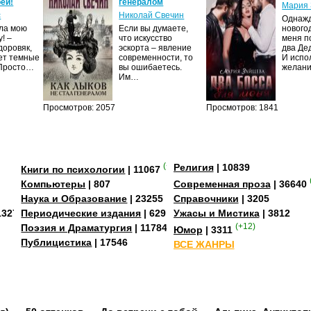
ей!
генералом
Мария 
с
Николай Свечин
Однаж
ила мою
Если вы думаете,
нового
! –
что искусство
меня п
доровяк,
эскорта – явление
два Де
ет темные
современности, то
И испо
 Просто…
вы ошибаетесь.
желан
Им…
Просмотров: 2057
Просмотров: 1841
(+3)
Религия
| 10839
Книги по психологии
| 11067
Компьютеры
| 807
Современная проза
| 36640
Наука и Образование
| 23255
Справочники
| 3205
13273
Периодические издания
| 629
Ужасы и Мистика
| 3812
Поэзия и Драматургия
| 11784
(+12)
Юмор
| 3311
Публицистика
| 17546
ВСЕ ЖАНРЫ