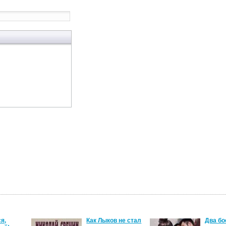
я,
Как Лыков не стал
Два бо