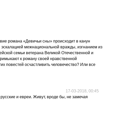
твие романа «Девичьи сны» происходит в канун
й эскалацией межнациональной вражды, изгнанием из
ейской семьи ветерана Великой Отечественной и
примыкают к роману своей нравственной
тих повестей осчастливить человечество? Или все
17-03-2018, 00:45
усские и евреи. Живут, вроде бы, не замечая