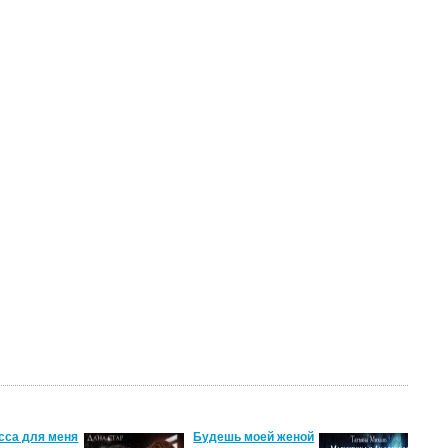
сса для меня
Будешь моей женой
Ма