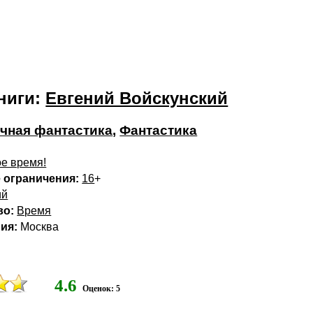
ниги:
Евгений Войскунский
чная фантастика
,
Фантастика
е время!
 ограничения:
16
+
ий
во:
Время
ия:
Москва
4.6
Оценок: 5