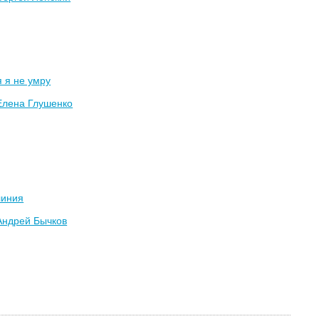
 я не умру
Елена Глушенко
линия
Андрей Бычков