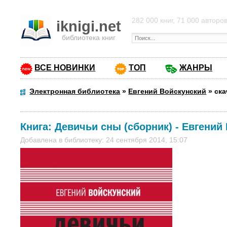
282 000 книг, 71 000 авторо
iknigi.net
библиотека книг
ВСЕ НОВИНКИ
ТОП
ЖАНРЫ
Электронная библиотека
»
Евгений Войскунский
»
ска
Книга:
Девичьи сны (сборник)
-
Евгений
Добавлена в библиотеку: 24 сентября 2014, 15:07