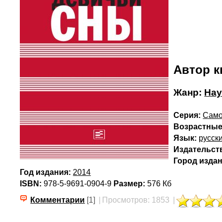
Автор к
Жанр:
Нау
Серия:
Само
Возрастные
Язык:
русск
Издательст
Город издан
Год издания:
2014
ISBN:
978-5-9691-0904-9
Размер:
576 Кб
Комментарии
[1]
|
Просмотров: 1853
|