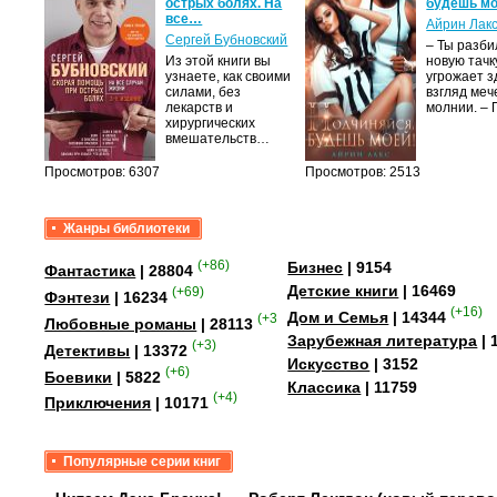
острых болях. На
будешь мо
все…
Айрин Лак
а
Сергей Бубновский
– Ты разб
Из этой книги вы
новую тачку
лого
узнаете, как своими
угрожает з
быть
силами, без
взгляд меч
сех
лекарств и
молнии. –
уг –…
хирургических
вмешательств…
Просмотров: 6307
Просмотров: 2513
Жанры библиотеки
(+86)
Бизнес
| 9154
Фантастика
| 28804
Детские книги
| 16469
(+69)
Фэнтези
| 16234
(+16)
Дом и Семья
| 14344
(+358)
Любовные романы
| 28113
Зарубежная литература
| 
(+3)
Детективы
| 13372
Искусство
| 3152
(+6)
Боевики
| 5822
Классика
| 11759
(+4)
Приключения
| 10171
Популярные серии книг