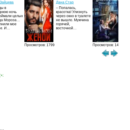
ак
Зайцева
Дана Стар
ис
ды в
– Попалась,
Та
днюю ночь
красотка! Улизнуть
оймали целых
через окно в туалете
Ака
да Мороза…
не вышло. Мужчина
не 
лнили мое
горячей,
из
ие. И…
восточной…
иск
см
Просмотров: 1799
Просмотров: 1460
(+2)