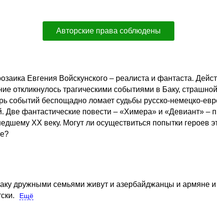
Авторские права соблюдены
озаика Евгения Войскунского – реалиста и фантаста. Дейс
ние откликнулось трагическими событиями в Баку, страшно
рь событий беспощадно ломает судьбы русско-немецко-евр
. Две фантастические повести – «Химера» и «Девиант» – 
дшему ХХ веку. Могут ли осуществиться попытки героев э
ее?
аку дружными семьями живут и азербайджанцы и армяне и р
ски.
Ещё