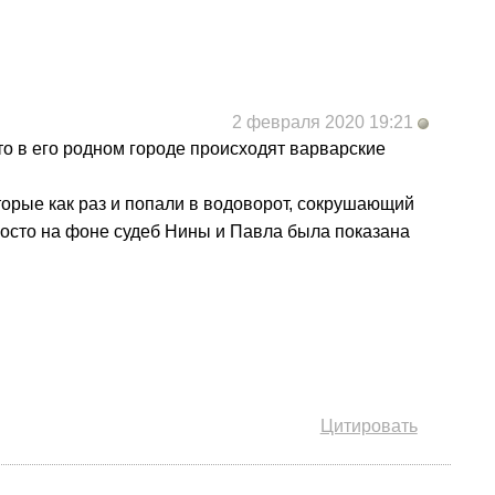
2 февраля 2020 19:21
что в его родном городе происходят варварские
оторые как раз и попали в водоворот, сокрушающий
росто на фоне судеб Нины и Павла была показана
Цитировать