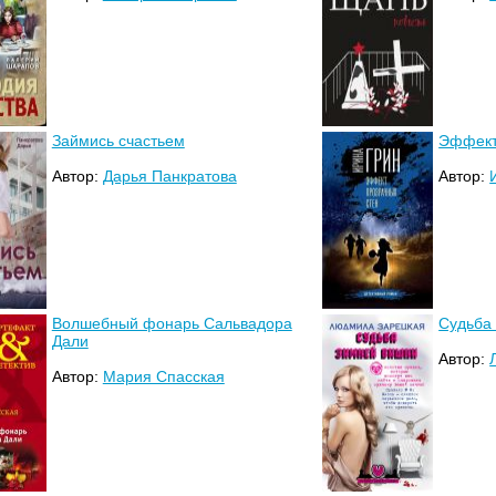
Займись счастьем
Эффект
Автор:
Дарья Панкратова
Автор:
Волшебный фонарь Сальвадора
Судьба
Дали
Автор:
Автор:
Мария Спасская