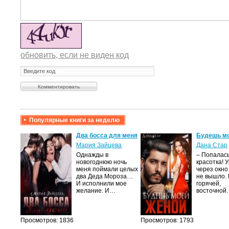
обновить, если не виден код
Популярные книги за неделю
Два босса для меня
Будешь м
Мария Зайцева
Дана Стар
Однажды в
– Попалась
мою
новогоднюю ночь
красотка! 
меня поймали целых
через окно
вяк,
два Деда Мороза…
не вышло.
темные
И исполнили мое
горячей,
осто…
желание. И…
восточно
Просмотров: 1836
Просмотров: 1793