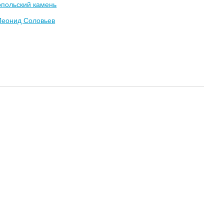
опольский камень
Леонид Соловьев