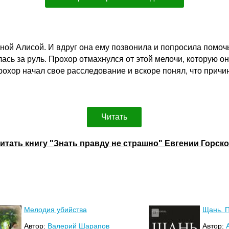
еной Алисой. И вдруг она ему позвонила и попросила помоч
лась за руль. Прохор отмахнулся от этой мелочи, которую он
охор начал свое расследование и вскоре понял, что причи
Читать
итать книгу "Знать правду не страшно" Евгении Горск
Мелодия убийства
Щань. 
Автор:
Валерий Шарапов
Автор: