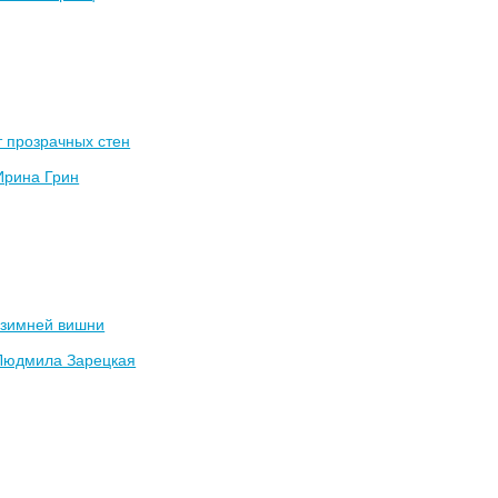
 прозрачных стен
Ирина Грин
 зимней вишни
Людмила Зарецкая