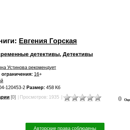
ниги:
Евгения Горская
ременные детективы
,
Детективы
яна Устинова рекомендует
 ограничения:
16
+
ий
04-120453-2
Размер:
458 Кб
арии
[0]
|
Просмотров: 1935
|
0
Оце
Авторские права соблюдены