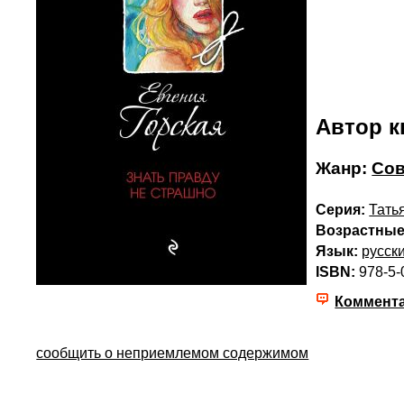
Автор к
Жанр:
Сов
Серия:
Тать
Возрастные
Язык:
русск
ISBN:
978-5-
Коммент
сообщить о неприемлемом содержимом