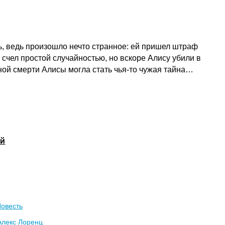
ь, ведь произошло нечто странное: ей пришел штраф
 счел простой случайностью, но вскоре Алису убили в
ной смерти Алисы могла стать чья-то чужая тайна…
ой
Повесть
Алекс Лоренц