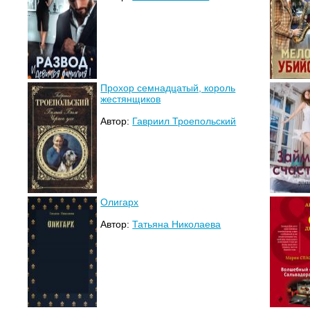
Прохор семнадцатый, король
жестянщиков
Автор:
Гавриил Троепольский
Олигарх
Автор:
Татьяна Николаева