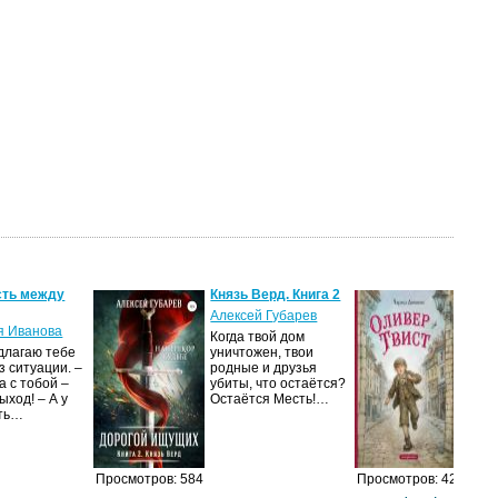
ть между
Князь Верд. Книга 2
Оли
Алексей Губарев
Чар
я Иванова
Когда твой дом
«Ол
длагаю тебе
уничтожен, твои
зна
з ситуации. –
родные и друзья
Чар
 с тобой –
убиты, что остаётся?
мал
ыход! – А у
Остаётся Месть!…
кот
сть…
Просмотров: 584
Просмотров: 421