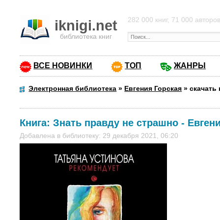
282 000 книг, 71 000 авторо
iknigi.net
библиотека книг
ВСЕ НОВИНКИ
ТОП
ЖАНРЫ
Электронная библиотека
»
Евгения Горская
»
скачать 
Книга:
Знать правду не страшно
-
Евгени
Добавлена в библиотеку: 29 декабря 2021, 06:20