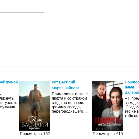
оей женой
Кот Василий
Пошлос
нами
Мария Зайцева
Валери
,
Прижимаясь к стене
Улизнуть
лифта и со страхом
– Я пре
 в туалете
глядя на мрачного
выход и
 Мужчина
громилу-соседа,
Свадьба
перегородившего…
это не в
й…
тебя е
Просмотров: 762
Просмотров: 615