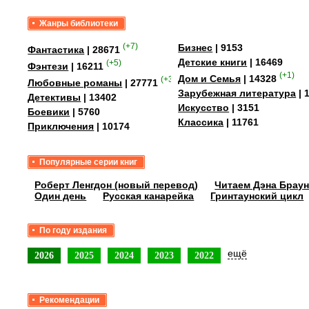
Жанры библиотеки
(+7)
Бизнес
| 9153
Фантастика
| 28671
Детские книги
| 16469
(+5)
Фэнтези
| 16211
(+1)
Дом и Семья
| 14328
(+35)
Любовные романы
| 27771
Зарубежная литература
| 
Детективы
| 13402
Искусство
| 3151
Боевики
| 5760
Классика
| 11761
Приключения
| 10174
Популярные серии книг
Роберт Ленгдон (новый перевод)
Читаем Дэна Браун
Один день
Русская канарейка
Гринтаунский цикл
По году издания
ещё
2026
2025
2024
2023
2022
Рекомендации