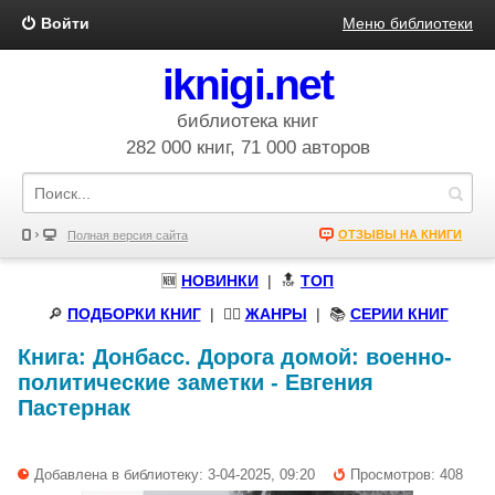
Войти
Меню библиотеки
iknigi.net
библиотека книг
282 000 книг, 71 000 авторов
ОТЗЫВЫ НА КНИГИ
Полная версия сайта
🆕
НОВИНКИ
| 🔝
ТОП
🔎
ПОДБОРКИ КНИГ
|
🧝‍♀️
ЖАНРЫ
| 📚
СЕРИИ КНИГ
Книга:
Донбасс. Дорога домой: военно-
политические заметки
-
Евгения
Пастернак
Добавлена в библиотеку: 3-04-2025, 09:20
Просмотров: 408