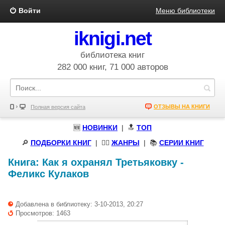
Войти
Меню библиотеки
iknigi.net
библиотека книг
282 000 книг, 71 000 авторов
ОТЗЫВЫ НА КНИГИ
Полная версия сайта
🆕
НОВИНКИ
| 🔝
ТОП
🔎
ПОДБОРКИ КНИГ
|
🧝‍♀️
ЖАНРЫ
| 📚
СЕРИИ КНИГ
Книга:
Как я охранял Третьяковку
-
Феликс Кулаков
Добавлена в библиотеку: 3-10-2013, 20:27
Просмотров: 1463